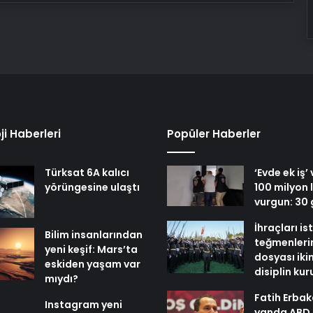
ji Haberleri
Popüler Haberler
Türksat 6A kalıcı
‘Evde ek iş’
yörüngesine ulaştı
100 milyon l
vurgun: 30 
İhraçları i
Bilim insanlarından
teğmenleri
yeni keşif: Mars’ta
dosyası iki
eskiden yaşam var
disiplin ku
mıydı?
Fatih Erbak
Instagram yeni
yanda ABD,