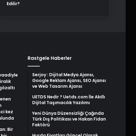
Edilir?
Rastgele Haberler
Serjoy : Dijital Medya Ajansı,
 vaadiyle
Google Reklam Ajansı, SEO Ajansı
iralık
ve Web Tasarım Ajansı
gözaltı
UETDS Nedir ? Uetds.com İle Akıllı
stenen
Dijital Taşımacılık Yazılımı
n
nci kez
Yeni Dünya Düzensizliği Çağında
rulunda
Türk Dış Politikası ve Hakan Fidan
Faktörü
an: Bir
Hurda Fiyatları Güncel Olarak
 bir