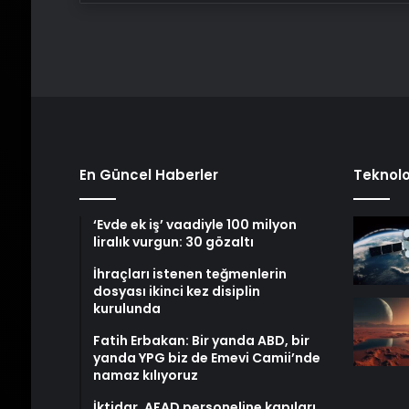
En Güncel Haberler
Teknolo
‘Evde ek iş’ vaadiyle 100 milyon
liralık vurgun: 30 gözaltı
İhraçları istenen teğmenlerin
dosyası ikinci kez disiplin
kurulunda
Fatih Erbakan: Bir yanda ABD, bir
yanda YPG biz de Emevi Camii’nde
namaz kılıyoruz
İktidar, AFAD personeline kapıları