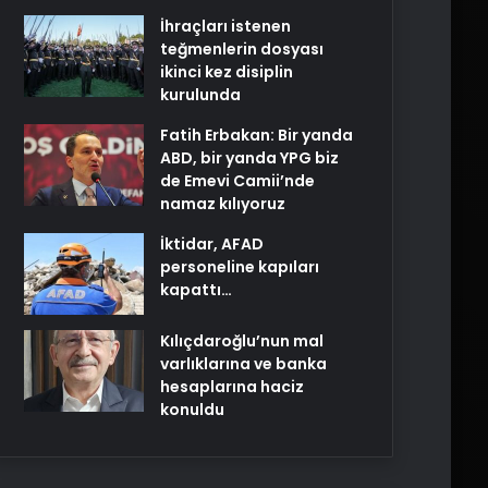
İhraçları istenen
teğmenlerin dosyası
ikinci kez disiplin
kurulunda
Fatih Erbakan: Bir yanda
ABD, bir yanda YPG biz
de Emevi Camii’nde
namaz kılıyoruz
İktidar, AFAD
personeline kapıları
kapattı…
Kılıçdaroğlu’nun mal
varlıklarına ve banka
hesaplarına haciz
konuldu