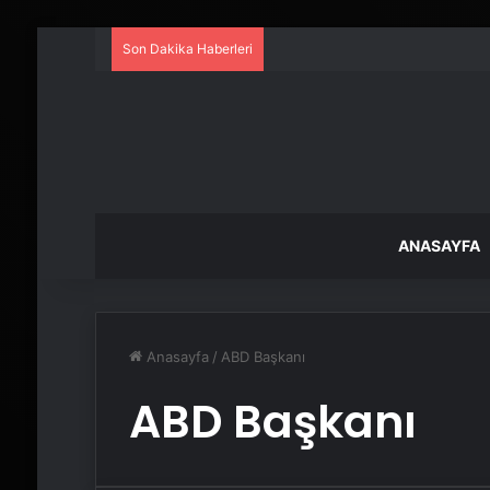
Son Dakika Haberleri
ANASAYFA
Anasayfa
/
ABD Başkanı
ABD Başkanı