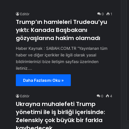
Editör
0
1
Trump’ın hamleleri Trudeau’yu
yıktı: Kanada Başbakanı
gözyaşlarına hakim olamadı
Haber Kaynak : SABAH.COM.TR “Yayınlanan tüm
haber ve diğer içerikler ile ilgili olarak yasal
bildirimlerinizi bize iletişim sayfası üzerinden
iletiniz.…
Daha Fazlasını Oku »
Editör
0
4
Ukrayna muhalefeti Trump
yönetimi ile iş birliği içerisinde:
Zelenskiy çok büyük bir farkla
kaybedecek