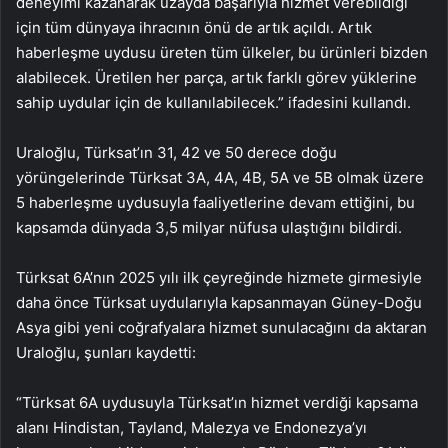
deneyimi kazanarak uzayda başarıyla hizmet verebildiği
için tüm dünyaya ihracının önü de artık açıldı. Artık
haberleşme uydusu üreten tüm ülkeler, bu ürünleri bizden
alabilecek. Üretilen her parça, artık farklı görev yüklerine
sahip uydular için de kullanılabilecek.” ifadesini kullandı.
Uraloğlu, Türksat’ın 31, 42 ve 50 derece doğu
yörüngelerinde Türksat 3A, 4A, 4B, 5A ve 5B olmak üzere
5 haberleşme uydusuyla faaliyetlerine devam ettiğini, bu
kapsamda dünyada 3,5 milyar nüfusa ulaştığını bildirdi.
Türksat 6A’nın 2025 yılı ilk çeyreğinde hizmete girmesiyle
daha önce Türksat uydularıyla kapsanmayan Güney-Doğu
Asya gibi yeni coğrafyalara hizmet sunulacağını da aktaran
Uraloğlu, şunları kaydetti:
“Türksat 6A uydusuyla Türksat’ın hizmet verdiği kapsama
alanı Hindistan, Tayland, Malezya ve Endonezya’yı