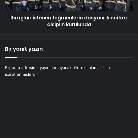
kurulunda
İhraçları istenen teğmenlerin dosyası ikinci kez
disiplin kurulunda
Bir yanıt yazın
E-posta adresiniz yayınlanmayacak.
Gerekli alanlar
*
ile
işaretlenmişlerdir
Y
o
r
u
m
*