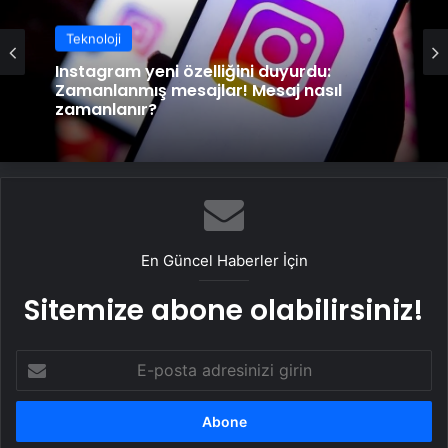
Teknoloji
Instagram yeni özelliğini duyurdu:
Zamanlanmış mesajlar! Mesaj nasıl
zamanlanır?
En Güncel Haberler İçin
Sitemize abone olabilirsiniz!
E-
posta
adresinizi
girin