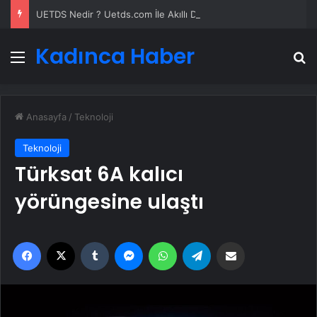
UETDS Nedir ? Uetds.com İle Akıllı Dijital Taşımacılık Yazılımı
Kadınca Haber
Menü
A
Anasayfa
/
Teknoloji
Teknoloji
Türksat 6A kalıcı
yörüngesine ulaştı
Facebook
X
Tumblr
Messenger
WhatsApp
Telegram
Email'den paylaş