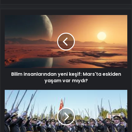
Bilim
insanlarından
yeni
keşif:
Mars'ta
eskiden
yaşam
var
mıydı?
Bilim insanlarından yeni keşif: Mars'ta eskiden
yaşam var mıydı?
İhraçları
istenen
teğmenlerin
dosyası
ikinci
kez
disiplin