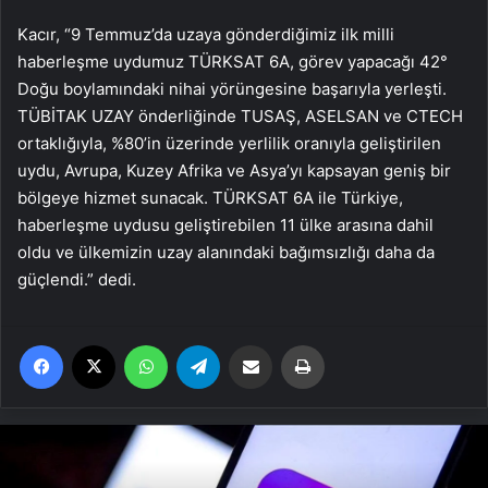
Kacır, “9 Temmuz’da uzaya gönderdiğimiz ilk milli
haberleşme uydumuz TÜRKSAT 6A, görev yapacağı 42°
Doğu boylamındaki nihai yörüngesine başarıyla yerleşti.
TÜBİTAK UZAY önderliğinde TUSAŞ, ASELSAN ve CTECH
ortaklığıyla, %80’in üzerinde yerlilik oranıyla geliştirilen
uydu, Avrupa, Kuzey Afrika ve Asya’yı kapsayan geniş bir
bölgeye hizmet sunacak. TÜRKSAT 6A ile Türkiye,
haberleşme uydusu geliştirebilen 11 ülke arasına dahil
oldu ve ülkemizin uzay alanındaki bağımsızlığı daha da
güçlendi.” dedi.
Facebook
X
WhatsApp
Telegram
Email'den paylaş
Yaz