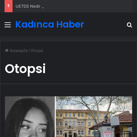
UETDS Nedir ? Uetds.com İle Akıllı Dijital Taşımacılık Yazılımı
Kadınca Haber
Menü
A
Anasayfa
/
Otopsi
Otopsi