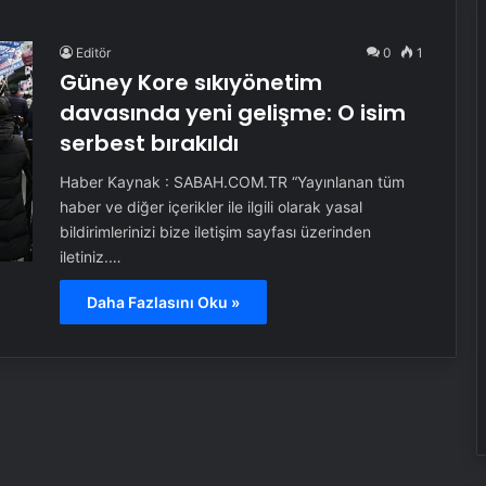
Editör
0
1
Güney Kore sıkıyönetim
davasında yeni gelişme: O isim
serbest bırakıldı
Haber Kaynak : SABAH.COM.TR “Yayınlanan tüm
haber ve diğer içerikler ile ilgili olarak yasal
bildirimlerinizi bize iletişim sayfası üzerinden
iletiniz.…
Daha Fazlasını Oku »