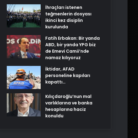
İhraçları istenen
teğmenlerin dosyası
ikinci kez disiplin
kurulunda
Fatih Erbakan: Bir yanda
ABD, bir yanda YPG biz
de Emevi Camii’nde
namaz kılıyoruz
İktidar, AFAD
personeline kapıları
kapattı…
Kılıçdaroğlu’nun mal
varlıklarına ve banka
hesaplarına haciz
konuldu