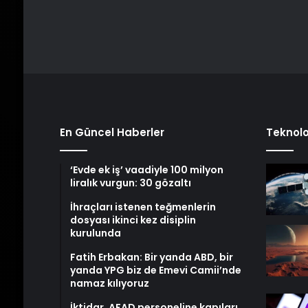
En Güncel Haberler
Teknolo
‘Evde ek iş’ vaadiyle 100 milyon
liralık vurgun: 30 gözaltı
İhraçları istenen teğmenlerin
dosyası ikinci kez disiplin
kurulunda
Fatih Erbakan: Bir yanda ABD, bir
yanda YPG biz de Emevi Camii’nde
namaz kılıyoruz
İktidar, AFAD personeline kapıları