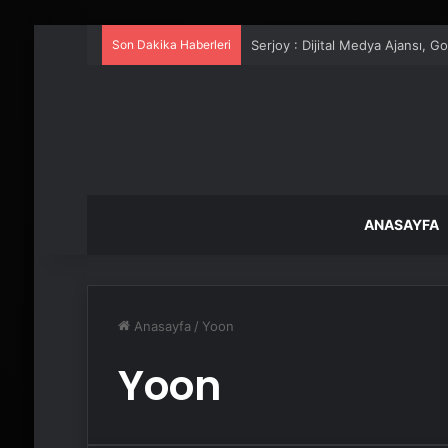
Son Dakika Haberleri
Serjoy : Dijital Medya Ajansı, 
ANASAYFA
Anasayfa
/
Yoon
Yoon