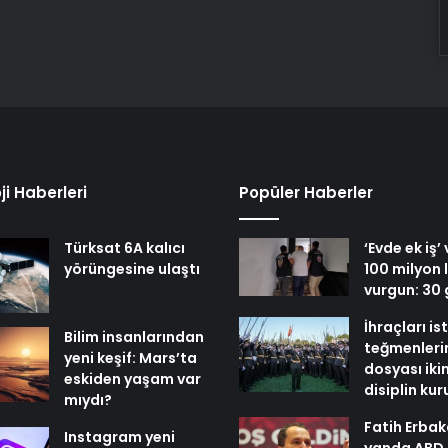
ji Haberleri
Popüler Haberler
Türksat 6A kalıcı
‘Evde ek iş’
yörüngesine ulaştı
100 milyon l
vurgun: 30 
İhraçları i
Bilim insanlarından
teğmenleri
yeni keşif: Mars’ta
dosyası iki
eskiden yaşam var
disiplin ku
mıydı?
Fatih Erbak
Instagram yeni