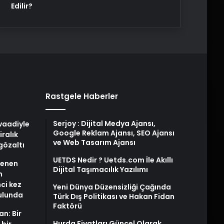
Edilir?
Rastgele Haberler
Serjoy : Dijital Medya Ajansı,
 vaadiyle
Google Reklam Ajansı, SEO Ajansı
iralık
ve Web Tasarım Ajansı
gözaltı
UETDS Nedir ? Uetds.com İle Akıllı
stenen
Dijital Taşımacılık Yazılımı
n
nci kez
Yeni Dünya Düzensizliği Çağında
rulunda
Türk Dış Politikası ve Hakan Fidan
Faktörü
an: Bir
Hurda Fiyatları Güncel Olarak