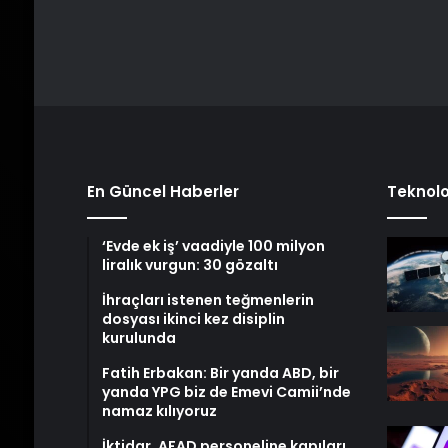
En Güncel Haberler
Teknolo
‘Evde ek iş’ vaadiyle 100 milyon
liralık vurgun: 30 gözaltı
İhraçları istenen teğmenlerin
dosyası ikinci kez disiplin
kurulunda
Fatih Erbakan: Bir yanda ABD, bir
yanda YPG biz de Emevi Camii’nde
namaz kılıyoruz
İktidar, AFAD personeline kapıları