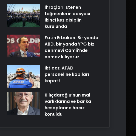
İhraçları istenen
teğmenlerin dosyası
ikinci kez disiplin
kurulunda
Fatih Erbakan: Bir yanda
ABD, bir yanda YPG biz
de Emevi Camii’nde
namaz kılıyoruz
İktidar, AFAD
personeline kapıları
kapattı…
Kılıçdaroğlu’nun mal
varlıklarına ve banka
hesaplarına haciz
konuldu