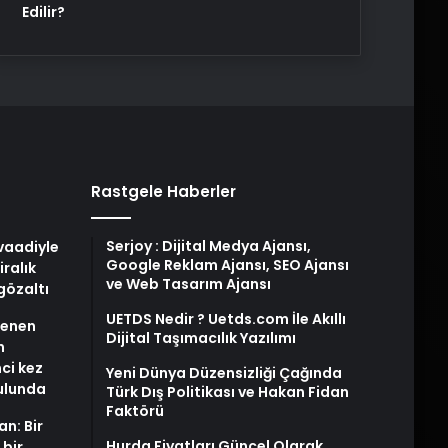
Edilir?
Rastgele Haberler
Serjoy : Dijital Medya Ajansı,
 vaadiyle
Google Reklam Ajansı, SEO Ajansı
iralık
ve Web Tasarım Ajansı
gözaltı
UETDS Nedir ? Uetds.com İle Akıllı
stenen
Dijital Taşımacılık Yazılımı
n
nci kez
Yeni Dünya Düzensizliği Çağında
rulunda
Türk Dış Politikası ve Hakan Fidan
Faktörü
an: Bir
Hurda Fiyatları Güncel Olarak
 bir