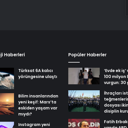
ji Haberleri
Popüler Haberler
Türksat 6A kalıcı
‘Evde ek iş’
yörüngesine ulaştı
100 milyon l
vurgun: 30 
İhraçları i
Bilim insanlarından
teğmenleri
yeni keşif: Mars’ta
dosyası iki
eskiden yaşam var
disiplin ku
mıydı?
Fatih Erbak
Instagram yeni
yanda ABD,