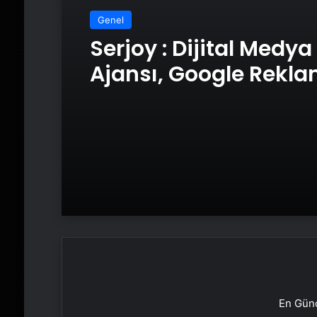
Genel
Serjoy : Dijital Medya
Ajansı, Google Rekl
Ajansı, SEO Ajansı v
Tasarım Ajansı
En Günc