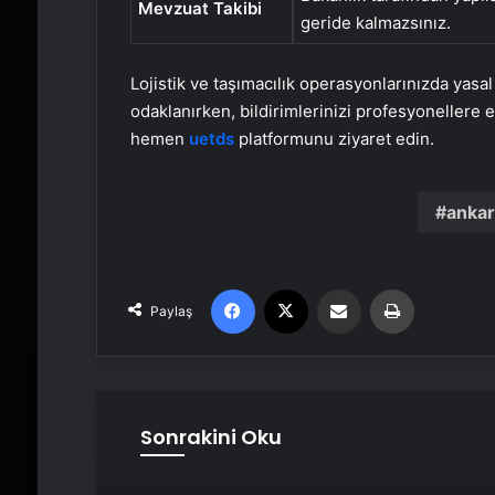
Mevzuat Takibi
geride kalmazsınız.
Lojistik ve taşımacılık operasyonlarınızda yasa
odaklanırken, bildirimlerinizi profesyonellere 
hemen
uetds
platformunu ziyaret edin.
ankar
Facebook
X
Email'den paylaş
Yaz
Paylaş
Sonrakini Oku