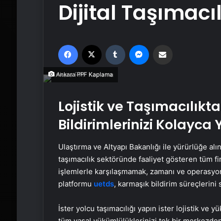
Dijital Taşımacı
Facebook
X
Tumblr
Messenger
Email'den paylaş
Ankara PPF Kaplama
Lojistik ve Taşımacılıkt
Bildirimlerinizi Kolayca
Ulaştırma ve Altyapı Bakanlığı ile yürürlüğe al
taşımacılık sektöründe faaliyet gösteren tüm fir
işlemlerle karşılaşmamak, zamanı ve operasyo
platformu
uetds
, karmaşık bildirim süreçlerini s
İster yolcu taşımacılığı yapın ister lojistik ve
tüm yasal yükümlülüklerinizi tek bir merkezden 