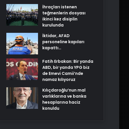
İhraçları istenen
teğmenlerin dosyası
ikinci kez disiplin
kurulunda
İktidar, AFAD
personeline kapıları
kapattı…
Fatih Erbakan: Bir yanda
ABD, bir yanda YPG biz
de Emevi Camii’nde
namaz kılıyoruz
Kılıçdaroğlu’nun mal
varlıklarına ve banka
hesaplarına haciz
konuldu