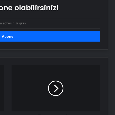
ne olabilirsiniz!
CHP Genel Başkanı Özel, Kırmızı
Bayrak Projesi Tanıtım Toplantısında
konuştu
Serjoy
:
Dijital
Medya
Ajansı,
Google
Reklam
Ajansı,
SEO