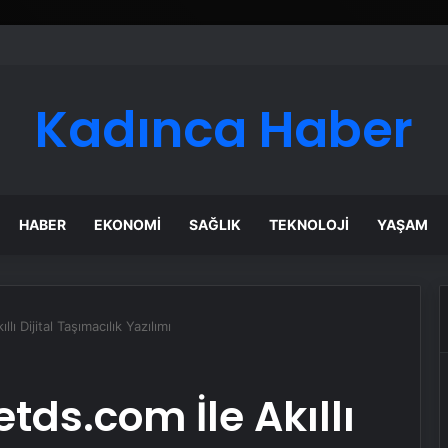
Kadınca Haber
HABER
EKONOMI
SAĞLIK
TEKNOLOJI
YAŞAM
ı Dijital Taşımacılık Yazılımı
tds.com İle Akıllı