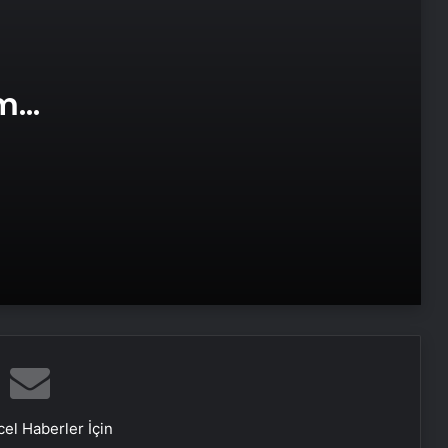
Engelliler görüşülecekti, yeter sayısı
bulunamadı
am
e Web
‘Evde ek iş’ vaadiyle 100 milyon liralık
vurgun: 30 gözaltı
DEM Partili Bakırhan: 1071’de
kurduğumuz kader ortaklığı
güncelleniyor
Boşanma aşamasındaydı… Damat
dehşeti!
Hatay’da orman yangını çıktı
el Haberler İçin