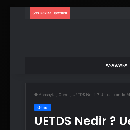
Son Dakika Haberleri
ANASAYFA
Anasayfa
/
Genel
/
UETDS Nedir ? Uetds.com İle Akıll
Genel
UETDS Nedir ? Ue