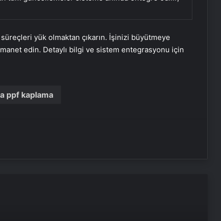
l süreçleri yük olmaktan çıkarın. İşinizi büyütmeye
emanet edin. Detaylı bilgi ve sistem entegrasyonu için
Serjoy : Dijital Medya Ajansı, Google
Reklam Ajansı, SEO Ajansı ve Web
Tasarım Ajansı
a ppf kaplama
Yeni Dünya Düzensizliği Çağında
Türk Dış Politikası ve Hakan Fidan
Faktörü
Hurda Fiyatları Güncel Olarak
Nereden Takip Edilir?
Datahost İle Güvenilir Sunucu
Hizmetleri