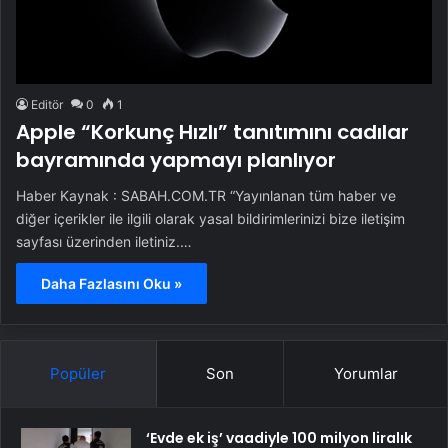
Editör
0
1
Apple “Korkunç Hızlı” tanıtımını cadılar
bayramında yapmayı planlıyor
Haber Kaynak : SABAH.COM.TR “Yayınlanan tüm haber ve
diğer içerikler ile ilgili olarak yasal bildirimlerinizi bize iletişim
sayfası üzerinden iletiniz.…
Daha Fazlasını Oku »
Popüler
Son
Yorumlar
‘Evde ek iş’ vaadiyle 100 milyon liralık