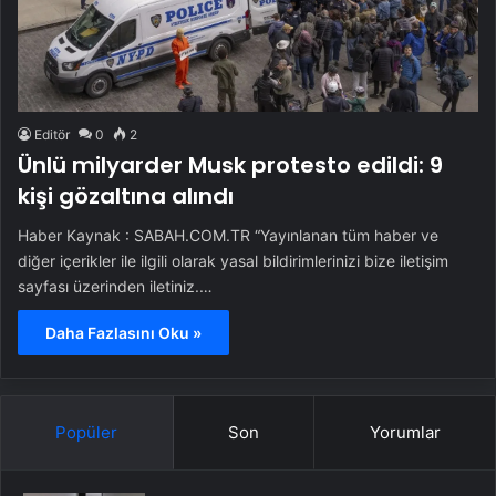
Editör
0
2
Ünlü milyarder Musk protesto edildi: 9
kişi gözaltına alındı
Haber Kaynak : SABAH.COM.TR “Yayınlanan tüm haber ve
diğer içerikler ile ilgili olarak yasal bildirimlerinizi bize iletişim
sayfası üzerinden iletiniz.…
Daha Fazlasını Oku »
Popüler
Son
Yorumlar