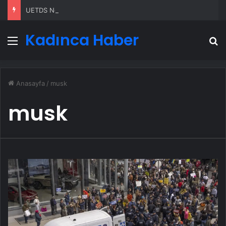
UETDS Nedir ? Uetds.com İle Akıllı Dijital Taşımacılık Yazılımı
Kadınca Haber
Menü
A
Anasayfa
/
musk
musk