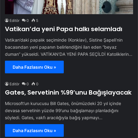
Editör
0
5
Vatikan’da yeni Papa halkı selamladı
Vatikan’daki papalık seçiminde (Konklav), Sistine Şapeli’nin
bacasından yeni papanın belirlendiğini ilan eden “beyaz
duman” yükseldi. VATİKAN’DA YENİ PAPA SEÇİLDİ Katoliklerin…
Daha Fazlasını Oku »
Editör
0
0
Gates, Servetinin %99’unu Bağışlayacak
Microsoft’un kurucusu Bill Gates, önümüzdeki 20 yıl içinde
devasa servetinin yüzde 99’unu bağışlamayı planladığını
söyledi. Gates, vakfı aracılığıyla bağış yapmayı…
Daha Fazlasını Oku »