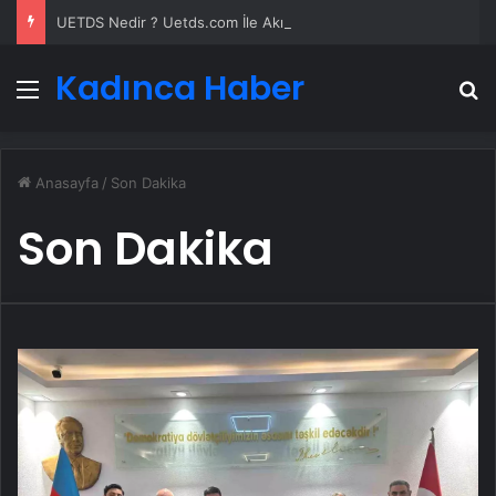
UETDS Nedir ? Uetds.com İle Akıllı Dijital Taşımacılık Yazılımı
Kadınca Haber
Menü
A
Anasayfa
/
Son Dakika
Son Dakika