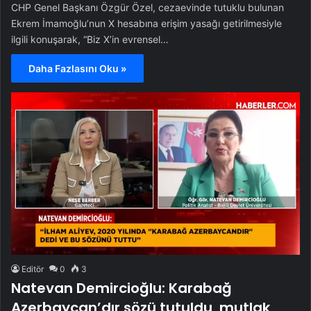
CHP Genel Başkanı Özgür Özel, cezaevinde tutuklu bulunan
Ekrem İmamoğlu’nun X hesabına erişim yasağı getirilmesiyle
ilgili konuşarak, “Biz X’in evrensel…
Daha Fazlasını Oku »
Editör
0
3
Natevan Demircioğlu: Karabağ
Azerbaycan’dır sözü tutuldu, mutlak