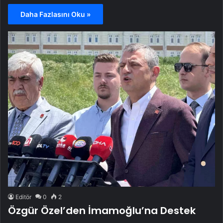
Daha Fazlasını Oku »
Editör
0
2
Özgür Özel’den İmamoğlu’na Destek