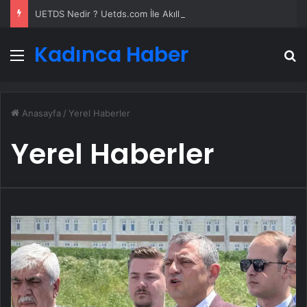
UETDS Nedir ? Uetds.com İle Akıllı Dijital Taşımacılık Yazılımı
Kadınca Haber
Menü
A
Anasayfa
/
Yerel Haberler
Yerel Haberler