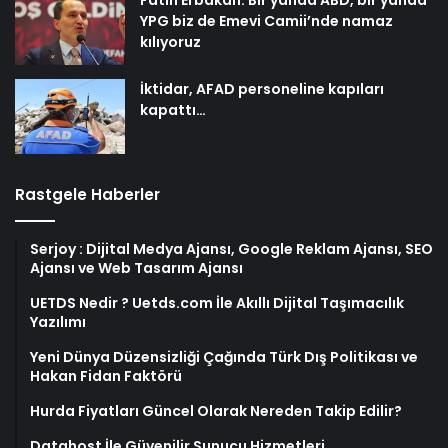
Fatih Erbakan: Bir yanda ABD, bir yanda
YPG biz de Emevi Camii’nde namaz
kılıyoruz
İktidar, AFAD personeline kapıları
kapattı…
Rastgele Haberler
Serjoy : Dijital Medya Ajansı, Google Reklam Ajansı, SEO
Ajansı ve Web Tasarım Ajansı
UETDS Nedir ? Uetds.com İle Akıllı Dijital Taşımacılık
Yazılımı
Yeni Dünya Düzensizliği Çağında Türk Dış Politikası ve
Hakan Fidan Faktörü
Hurda Fiyatları Güncel Olarak Nereden Takip Edilir?
Datahost İle Güvenilir Sunucu Hizmetleri