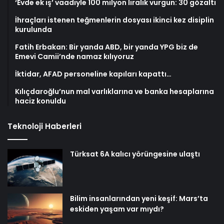
‘Evde ek iş’ vaadiyle 100 milyon liralık vurgun: 30 gözaltı
İhraçları istenen teğmenlerin dosyası ikinci kez disiplin
kurulunda
Fatih Erbakan: Bir yanda ABD, bir yanda YPG biz de
Emevi Camii’nde namaz kılıyoruz
İktidar, AFAD personeline kapıları kapattı…
Kılıçdaroğlu’nun mal varlıklarına ve banka hesaplarına
haciz konuldu
Teknoloji Haberleri
Türksat 6A kalıcı yörüngesine ulaştı
Bilim insanlarından yeni keşif: Mars’ta
eskiden yaşam var mıydı?