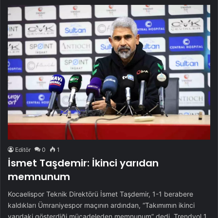
Editör
0
1
İsmet Taşdemir: İkinci yarıdan
memnunum
Kocaelispor Teknik Direktörü İsmet Taşdemir, 1-1 berabere
kaldıkları Ümraniyespor maçının ardından, “Takımımın ikinci
yarıdaki gösterdiği mücadeleden memnunum” dedi. Trendyol 1.