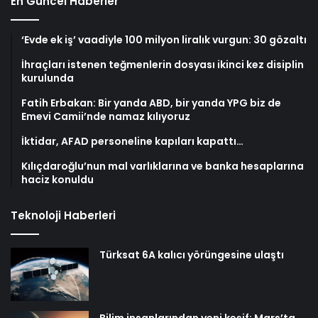
En Güncel Haberler
‘Evde ek iş’ vaadiyle 100 milyon liralık vurgun: 30 gözaltı
İhraçları istenen teğmenlerin dosyası ikinci kez disiplin
kurulunda
Fatih Erbakan: Bir yanda ABD, bir yanda YPG biz de
Emevi Camii’nde namaz kılıyoruz
İktidar, AFAD personeline kapıları kapattı…
Kılıçdaroğlu’nun mal varlıklarına ve banka hesaplarına
haciz konuldu
Teknoloji Haberleri
Türksat 6A kalıcı yörüngesine ulaştı
Bilim insanlarından yeni keşif: Mars’ta