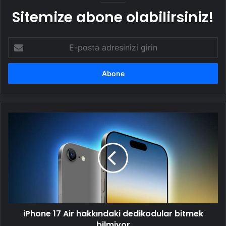
Sitemize abone olabilirsiniz!
E-
posta
adresinizi
girin
iPhone
17
Air
hakkındaki
dedikodular
bitmek
bilmiyor
iPhone 17 Air hakkındaki dedikodular bitmek
bilmiyor