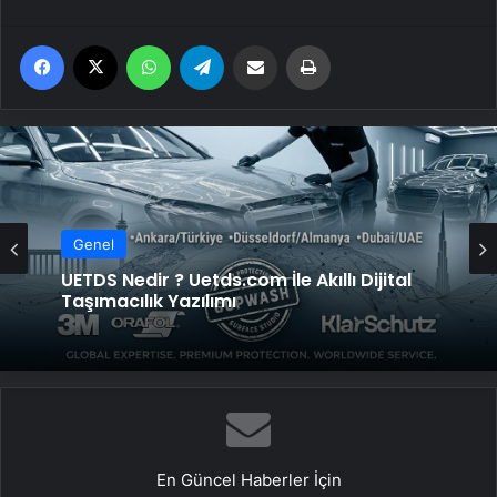
Facebook
X
WhatsApp
Telegram
Email'den paylaş
Yaz
Genel
UETDS Nedir ? Uetds.com İle Akıllı Dijital
Taşımacılık Yazılımı
En Güncel Haberler İçin