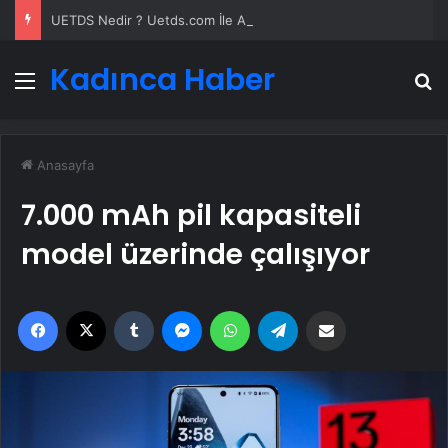
UETDS Nedir ? Uetds.com İle Akıllı Dijital Taşımacılık Yazılımı
Kadınca Haber
Menü
A
Anasayfa
7.000 mAh pil kapasiteli
model üzerinde çalışıyor
Facebook
X
Tumblr
Messenger
WhatsApp
Telegram
Email'den paylaş