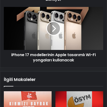
iPhone
17
modellerinin
Apple
tasarımlı
Wi-
Fi
yongaları
kullanacak
iPhone 17 modellerinin Apple tasarımlı Wi-Fi
yongaları kullanacak
İlgili Makaleler