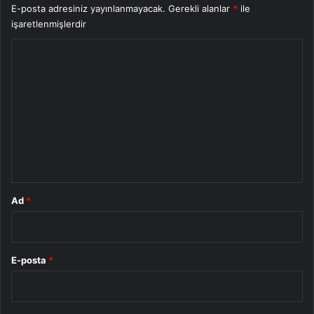
E-posta adresiniz yayınlanmayacak.
Gerekli alanlar
*
ile
işaretlenmişlerdir
Y
o
r
u
m
*
Ad
*
E-posta
*