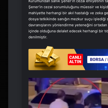
Kurumundan sanık Şener’in cezai ehliyetinin ta
Şener’in cezai sorumluluğunu müessir ve kişid
mahiyette herhangi bir akıl hastalığı ve zeka ge
dosya tetkikinde sanığın mezkur suçu işlediği s
davranışlarını yönlendirme yeteneğini ortadan k
içinde olduğuna delalet edecek herhangi bir tıb
denilmiştir.