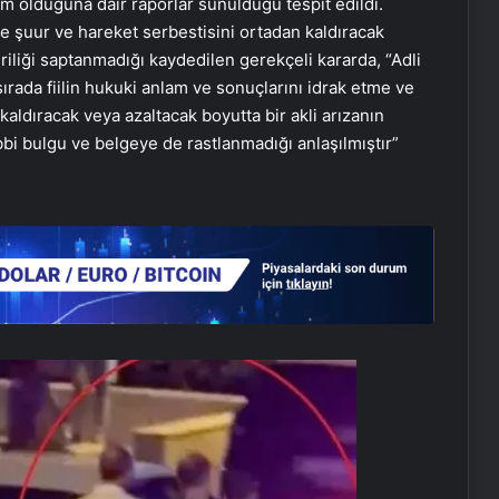
m olduğuna dair raporlar sunulduğu tespit edildi.
e şuur ve hareket serbestisini ortadan kaldıracak
riliği saptanmadığı kaydedilen gerekçeli kararda, “Adli
ırada fiilin hukuki anlam ve sonuçlarını idrak etme ve
aldıracak veya azaltacak boyutta bir akli arızanın
bi bulgu ve belgeye de rastlanmadığı anlaşılmıştır”