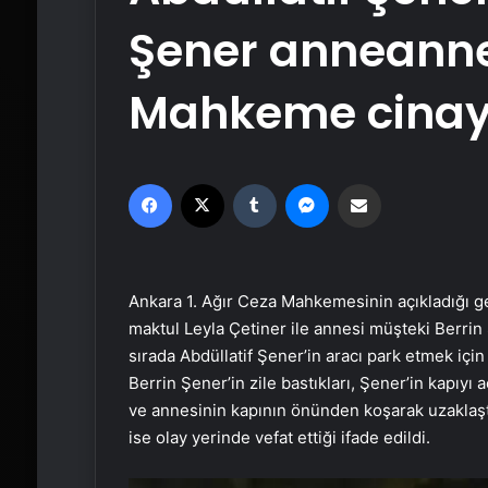
Şener anneanne
Mahkeme cinayet
Facebook
X
Tumblr
Messenger
Email'den paylaş
Ankara 1. Ağır Ceza Mahkemesinin açıkladığı 
maktul Leyla Çetiner ile annesi müşteki Berrin 
sırada Abdüllatif Şener’in aracı park etmek içi
Berrin Şener’in zile bastıkları, Şener’in kapıyı a
ve annesinin kapının önünden koşarak uzaklaştığ
ise olay yerinde vefat ettiği ifade edildi.