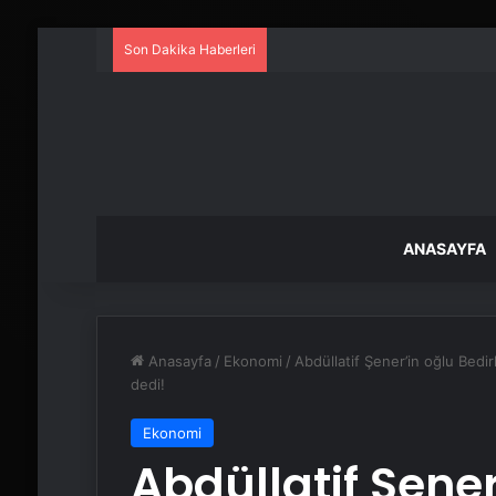
Son Dakika Haberleri
ANASAYFA
Anasayfa
/
Ekonomi
/
Abdüllatif Şener’in oğlu Bed
dedi!
Ekonomi
Abdüllatif Şene