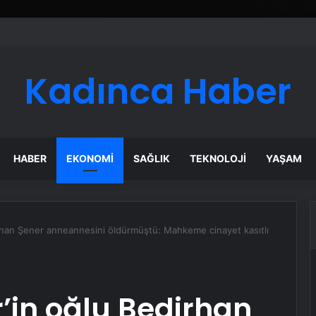
Kadınca Haber
HABER
EKONOMI
SAĞLIK
TEKNOLOJI
YAŞAM
irhan Şener anneannesini öldürmüştü: Mahkeme cinayet kasıtlı
r’in oğlu Bedirhan