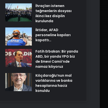
İhraçları istenen
teğmenlerin dosyası
ikinci kez disiplin
kurulunda
İktidar, AFAD
personeline kapıları
kapattı…
Fatih Erbakan: Bir yanda
ABD, bir yanda YPG biz
de Emevi Camii’nde
namaz kılıyoruz
Kılıçdaroğlu’nun mal
varlıklarına ve banka
hesaplarına haciz
konuldu