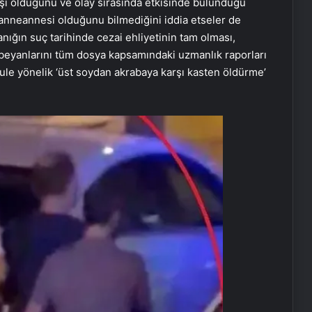
rşı olduğunu ve olay sırasında etkisinde bulunduğu
in anneannesi olduğunu bilmediğini iddia etseler de
anığın suç tarihinde cezai ehliyetinin tam olması,
 beyanlarını tüm dosya kapsamındaki uzmanlık raporları
ule yönelik ‘üst soydan akrabaya karşı kasten öldürme’