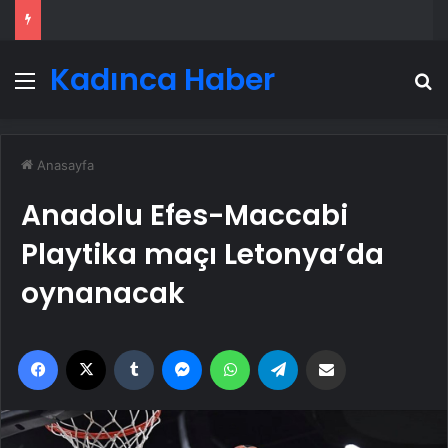
Kadınca Haber
Menü
A
Anasayfa
Anadolu Efes-Maccabi
Playtika maçı Letonya’da
oynanacak
Facebook
X
Tumblr
Messenger
WhatsApp
Telegram
Email'den paylaş