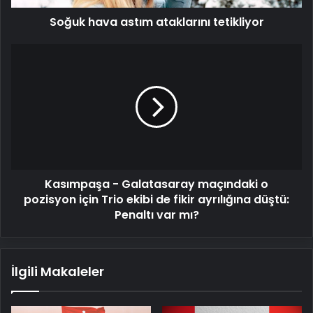
Soğuk hava astım ataklarını tetikliyor
Kasımpaşa
-
Galatasaray
maçındaki
o
pozisyon
için
Trio
ekibi
Kasımpaşa - Galatasaray maçındaki o
de
fikir
pozisyon için Trio ekibi de fikir ayrılığına düştü:
ayrılığına
Penaltı var mı?
düştü:
Penaltı
var
İlgili Makaleler
mı?