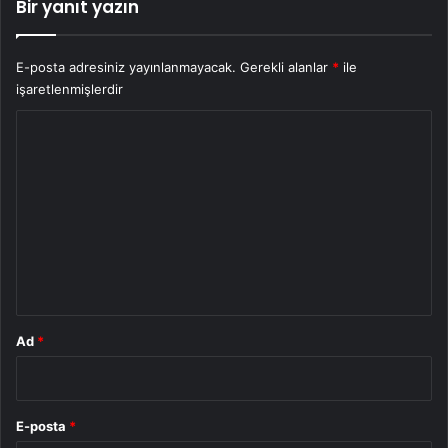
Bir yanıt yazın
E-posta adresiniz yayınlanmayacak.
Gerekli alanlar
*
ile
işaretlenmişlerdir
Y
o
r
u
m
*
Ad
*
E-posta
*