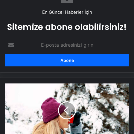
En Güncel Haberler İçin
Sitemize abone olabilirsiniz!
E-
posta
adresinizi
girin
Soğuk
hava
astım
ataklarını
tetikliyor