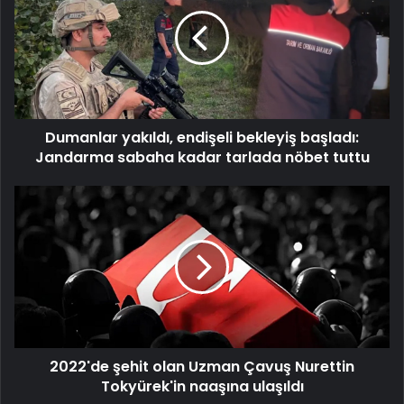
endişeli
bekleyiş
başladı:
Jandarma
sabaha
kadar
tarlada
Dumanlar yakıldı, endişeli bekleyiş başladı:
nöbet
tuttu
Jandarma sabaha kadar tarlada nöbet tuttu
2022'de
şehit
olan
Uzman
Çavuş
Nurettin
Tokyürek'in
naaşına
ulaşıldı
2022'de şehit olan Uzman Çavuş Nurettin
Tokyürek'in naaşına ulaşıldı