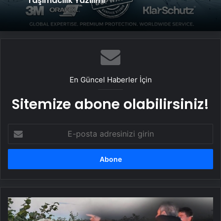
Taşımacılık Yazılımı
En Güncel Haberler İçin
Sitemize abone olabilirsiniz!
E-
posta
adresinizi
girin
Dumanlar
yakıldı,