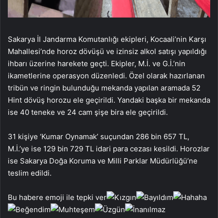
Sakarya İl Jandarma Komutanlığı ekipleri, Kocaali’nin Karşı
Mahallesi’nde horoz dövüşü ve izinsiz alkol satışı yapıldığı
ihbarı üzerine harekete geçti. Ekipler, M.İ. ve G.İ.’nin
ikametlerine operasyon düzenledi. Özel olarak hazırlanan
tribün ve ringin bulunduğu mekanda yapılan aramada 52
Hint dövüş horozu ele geçirildi. Yandaki başka bir mekanda
ise 40 teneke ve 24 cam şişe bira ele geçirildi.
31 kişiye ‘Kumar Oynamak’ suçundan 286 bin 657 TL,
M.İ.’ye ise 129 bin 729 TL idari para cezası kesildi. Horozlar
ise Sakarya Doğa Koruma ve Milli Parklar Müdürlüğü’ne
teslim edildi.
Bu habere emoji ile tepki ver