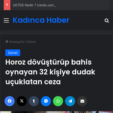
UETDS Nedir ? Uetds.com İle Akıllı Dijital Taşımacılık Yazılımı
Kadınca Haber
Menü
A
Anasayfa
/
Genel
Genel
Horoz dövüştürüp bahis
oynayan 32 kişiye dudak
uçuklatan ceza
Facebook
X
Tumblr
Messenger
WhatsApp
Telegram
Email'den paylaş