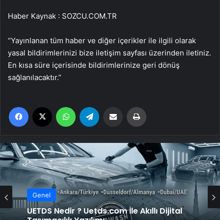
Haber Kaynak : SOZCU.COM.TR
“Yayınlanan tüm haber ve diğer içerikler ile ilgili olarak
yasal bildirimlerinizi bize iletişim sayfası üzerinden iletiniz.
En kısa süre içerisinde bildirimlerinize geri dönüş
sağlanılacaktır.”
Facebook
X
WhatsApp
Telegram
Email'den paylaş
Yaz
Genel
UETDS Nedir ? Uetds.com İle Akıllı Dijital