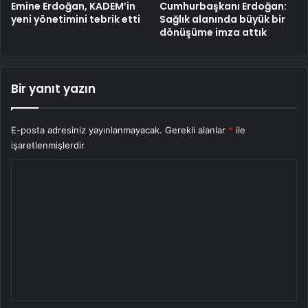
Emine Erdoğan, KADEM’in
Cumhurbaşkanı Erdoğan:
yeni yönetimini tebrik etti
Sağlık alanında büyük bir
dönüşüme imza attık
Bir yanıt yazın
E-posta adresiniz yayınlanmayacak.
Gerekli alanlar
*
ile
işaretlenmişlerdir
Y
o
r
u
m
*