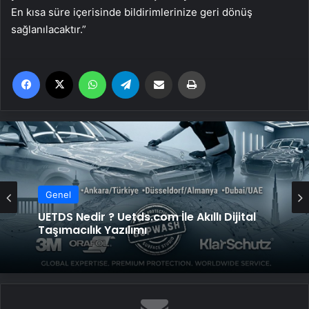
En kısa süre içerisinde bildirimlerinize geri dönüş
sağlanılacaktır.”
Facebook
X
WhatsApp
Telegram
Email'den paylaş
Yaz
Genel
UETDS Nedir ? Uetds.com İle Akıllı Dijital
Taşımacılık Yazılımı