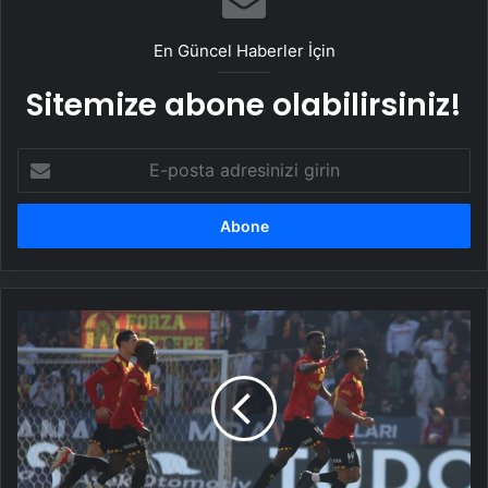
En Güncel Haberler İçin
Sitemize abone olabilirsiniz!
E-
posta
adresinizi
girin
MAÇ
SONUCU:
Göztepe:
1
-
Antalyaspor:
0