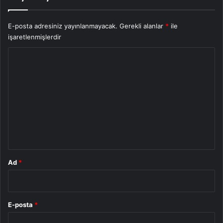
E-posta adresiniz yayınlanmayacak.
Gerekli alanlar
*
ile
işaretlenmişlerdir
Y
o
r
u
m
*
Ad
*
E-posta
*