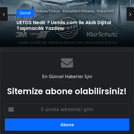
Genel
Genel
UETDS Nedir ? Uetds.com İle Akıllı Dijital
Taşımacılık Yazılımı
Yeni Dünya Düzensizliği Çağında Türk Dış
Politikası ve Hakan Fidan Faktörü
En Güncel Haberler İçin
Sitemize abone olabilirsiniz!
E-
posta
adresinizi
girin