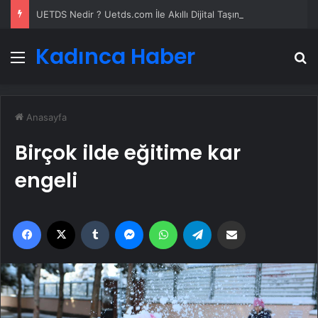
UETDS Nedir ? Uetds.com İle Akıllı Dijital Taşımacılık Yazılımı
Kadınca Haber
Menü
A
Anasayfa
Birçok ilde eğitime kar
engeli
Facebook
X
Tumblr
Messenger
WhatsApp
Telegram
Email'den paylaş