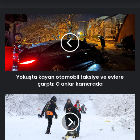
Yokuşta
kayan
otomobil
taksiye
ve
evlere
çarptı:
O
anlar
Yokuşta kayan otomobil taksiye ve evlere
kamerada
çarptı: O anlar kamerada
4
ilde
kuvvetli
kar
sağanağı
bekleniyor