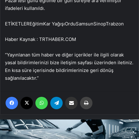
Pazartesi günü eğitime bir gün süreyle ara verilmiştir”
ifadeleri kullanıldı.
ETİKETLEREğitimKar YağışıOrduSamsunSinopTrabzon
Haber Kaynak : TRTHABER.COM
“Yayınlanan tüm haber ve diğer içerikler ile ilgili olarak
yasal bildirimlerinizi bize iletişim sayfası üzerinden iletiniz.
En kısa süre içerisinde bildirimlerinize geri dönüş
sağlanılacaktır.”
Facebook
X
WhatsApp
Telegram
Email'den paylaş
Yaz