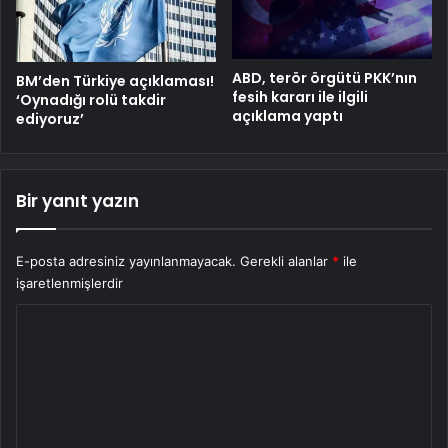
ABD, terör örgütü PKK’nın
BM’den Türkiye açıklaması!
fesih kararı ile ilgili
‘Oynadığı rolü takdir
açıklama yaptı
ediyoruz’
Bir yanıt yazın
E-posta adresiniz yayınlanmayacak.
Gerekli alanlar
*
ile
işaretlenmişlerdir
Y
o
r
u
m