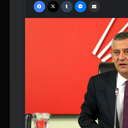
Facebook
X
Tumblr
Messenger
Email'den paylaş