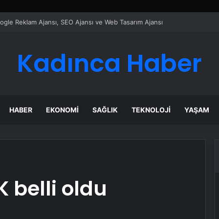
ı Dijital Taşımacılık Yazılımı
Kadınca Haber
HABER
EKONOMI
SAĞLIK
TEKNOLOJI
YAŞAM
 belli oldu