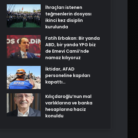
İhraçları istenen
teğmenlerin dosyası
ikinci kez disiplin
kurulunda
Fatih Erbakan: Bir yanda
ABD, bir yanda YPG biz
de Emevi Camii’nde
namaz kılıyoruz
İktidar, AFAD
personeline kapıları
kapattı…
Kılıçdaroğlu’nun mal
varlıklarına ve banka
hesaplarına haciz
konuldu