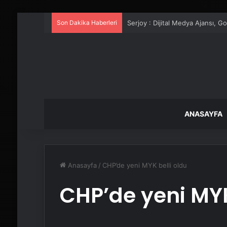
Son Dakika Haberleri
UETDS Nedir ? Uetds.com İle Akıll
ANASAYFA
Anasayfa
/
CHP’de yeni MYK belli oldu
CHP’de yeni MYK