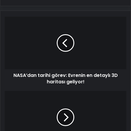
NASA’dan
tarihi
görev:
Evrenin
en
detaylı
3D
haritası
geliyor!
NASA’dan tarihi görev: Evrenin en detaylı 3D
haritası geliyor!
Ahtapotların
cinsiyeti
nasıl
belirleniyor?
480
milyon
yıllık