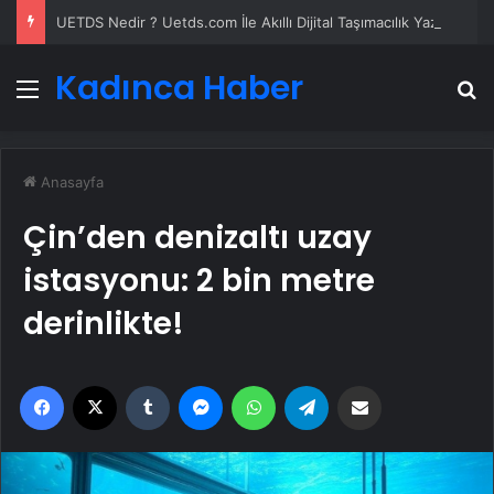
UETDS Nedir ? Uetds.com İle Akıllı Dijital Taşımacılık Yazılımı
Kadınca Haber
Menü
A
Anasayfa
Çin’den denizaltı uzay
istasyonu: 2 bin metre
derinlikte!
Facebook
X
Tumblr
Messenger
WhatsApp
Telegram
Email'den paylaş