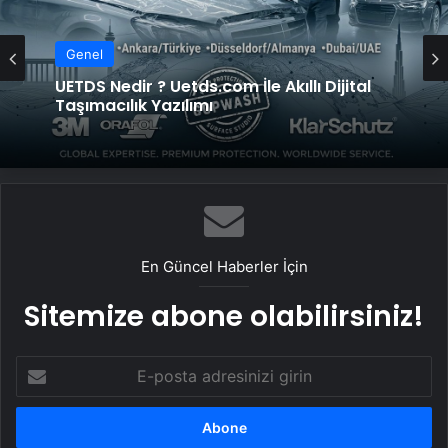
Genel
Genel
Yeni Dünya Düzensizliği Çağında Türk Dış
Politikası ve Hakan Fidan Faktörü
UETDS Nedir ? Uetds.com İle Akıllı Dijital
Taşımacılık Yazılımı
En Güncel Haberler İçin
Sitemize abone olabilirsiniz!
E-
posta
adresinizi
girin