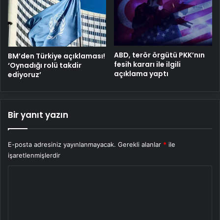
ABD, terör örgütü PKK’nın
BM’den Türkiye açıklaması!
fesih kararı ile ilgili
‘Oynadığı rolü takdir
açıklama yaptı
ediyoruz’
Bir yanıt yazın
E-posta adresiniz yayınlanmayacak.
Gerekli alanlar
*
ile
işaretlenmişlerdir
Y
o
r
u