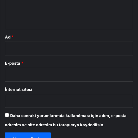
m
*
Ad
*
E-posta
*
İnternet sitesi
Daha sonraki yorumlarımda kullanılması için adım, e-posta
adresim ve site adresim bu tarayıcıya kaydedilsin.