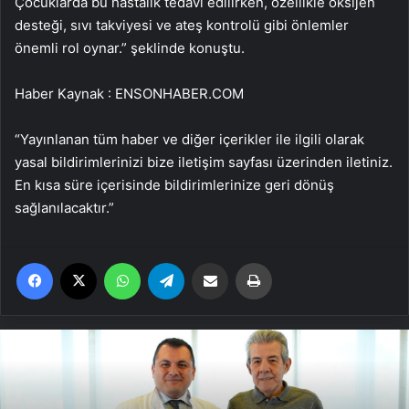
Çocuklarda bu hastalık tedavi edilirken, özellikle oksijen
desteği, sıvı takviyesi ve ateş kontrolü gibi önlemler
önemli rol oynar.” şeklinde konuştu.
Haber Kaynak : ENSONHABER.COM
“Yayınlanan tüm haber ve diğer içerikler ile ilgili olarak
yasal bildirimlerinizi bize iletişim sayfası üzerinden iletiniz.
En kısa süre içerisinde bildirimlerinize geri dönüş
sağlanılacaktır.”
Facebook
X
WhatsApp
Telegram
Email'den paylaş
Yaz