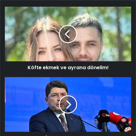
Köfte
ekmek
ve
ayrana
dönelim!
Köfte ekmek ve ayrana dönelim!
Bakan
Tunç:
İkinci
görüşme
için
talep
henüz
olmadı