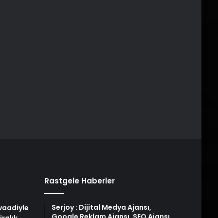
Rastgele Haberler
Serjoy : Dijital Medya Ajansı,
 vaadiyle
Google Reklam Ajansı, SEO Ajansı
iralık