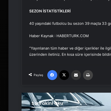
SEZON İSTATİSTİKLERİ
40 yaşındaki futbolcu bu sezon 39 maçta 33 gol
Haber Kaynak : HABERTURK.COM
“Yayınlanan tüm haber ve diğer içerikler ile ilgil
üzerinden iletiniz. En kısa süre içerisinde bildi
Facebook
X
Email'den paylaş
Yaz
Paylaş
Sonrakini Oku