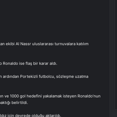
 ekibi Al Nassr uluslararası turnuvalara katılım
onaldo ise flaş bir karar aldı.
ın ardından Portekizli futbolcu, sözleşme uzatma
en ve 1000 gol hedefini yakalamak isteyen Ronaldo’nun
tığı belirtildi.
‘Evde ek iş’ vaadiyle 100 milyon liralık
vurgun: 30 gözaltı
dız için devrede olduğu aktarıldı.