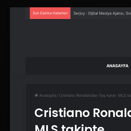
Son Dakika Haberleri
UETDS Nedir ? Uetds.com İle Akıll
ANASAYFA
Anasayfa
/
Cristiano Ronaldo’dan flaş karar: MLS ta
Cristiano Ronal
MLS takipte