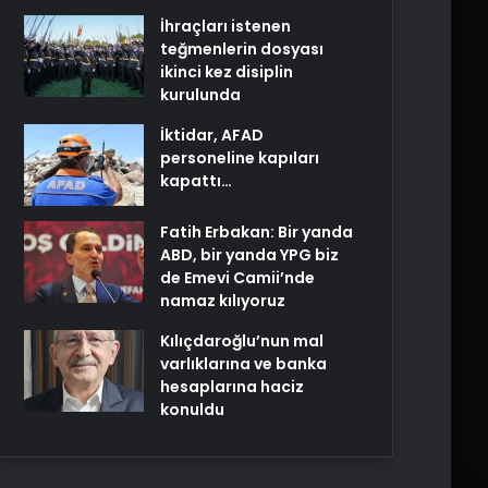
İhraçları istenen
teğmenlerin dosyası
ikinci kez disiplin
kurulunda
İktidar, AFAD
personeline kapıları
kapattı…
Fatih Erbakan: Bir yanda
ABD, bir yanda YPG biz
de Emevi Camii’nde
namaz kılıyoruz
Kılıçdaroğlu’nun mal
varlıklarına ve banka
hesaplarına haciz
konuldu