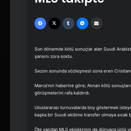
Facebook
X
Tumblr
Messenger
Email'den paylaş
Son dönemde kötü sonuçlar alan Suudi Arabistan
şansını zora soktu.
Sezon sonunda sözleşmesi sona eren Cristiano R
Marca’nın haberine göre; Alınan kötü sonuçlar
görüşmelerini rafa kaldırdı.
Uluslararası turnuvalarda boy göstermek istey
başka bir Suudi ekibine transfer olmaya sıcak bak
Öte yandan MLS ekiplerinin de dünyaca ünlü yıl