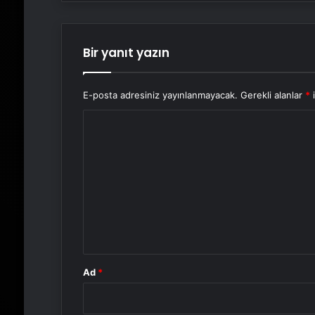
Bir yanıt yazın
E-posta adresiniz yayınlanmayacak.
Gerekli alanlar
*
i
Y
o
r
u
m
*
Ad
*