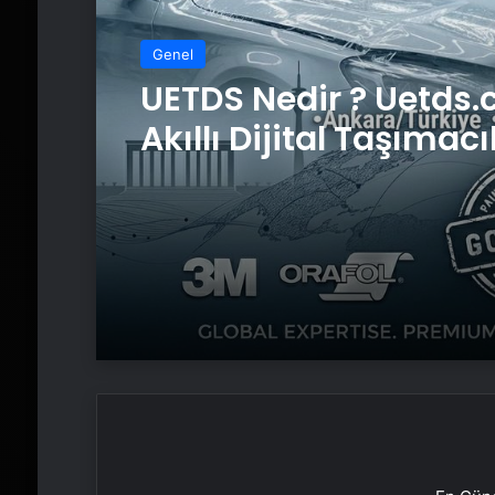
Genel
UETDS Nedir ? Uetds.
Akıllı Dijital Taşımacı
Yazılımı