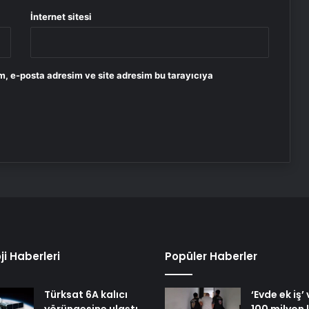
İnternet sitesi
m, e-posta adresim ve site adresim bu tarayıcıya
ji Haberleri
Popüler Haberler
Türksat 6A kalıcı
‘Evde ek iş’
yörüngesine ulaştı
100 milyon l