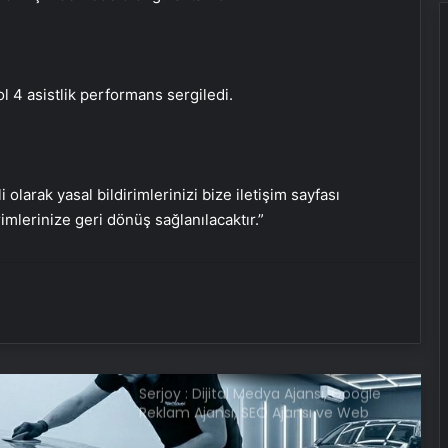
Engelliler görüşülecekti, yeter sayısı
bulunamadı
 4 asistlik performans sergiledi.
DEM Partili Bakırhan: 1071’de
kurduğumuz kader ortaklığı
güncelleniyor
i olarak yasal bildirimlerinizi bize iletişim sayfası
rimlerinize geri dönüş sağlanılacaktır.”
Hatay’da orman yangını çıktı
Boşanma aşamasındaydı… Damat
dehşeti!
Serjoy : Dijital Medya Ajansı, Google
Reklam Ajansı, SEO Ajansı ve Web
Tasarım Ajansı