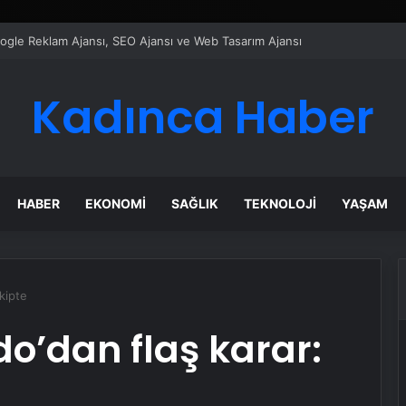
ı Dijital Taşımacılık Yazılımı
Kadınca Haber
HABER
EKONOMI
SAĞLIK
TEKNOLOJI
YAŞAM
kipte
do’dan flaş karar: