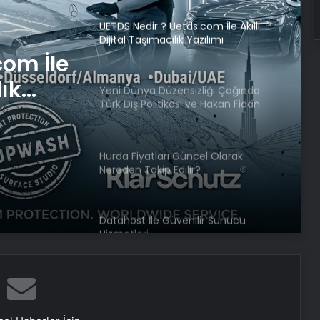
UETDS Nedir ? Uetds.com İle Akıllı
Dijital Taşımacılık Yazılımı
com İle
lık
Yeni Dünya Düzensizliği Çağında
Türk Dış Politikası ve Hakan Fidan
Faktörü
Hurda Fiyatları Güncel Olarak
Nereden Takip Edilir?
Datahost İle Güvenilir Sunucu
Hizmetleri
‘Evde ek iş’ vaadiyle 100 milyon liralık
vurgun: 30 gözaltı