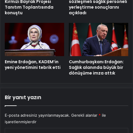
sözleşmeli sağlık personeli
Kırmızı Bayrak Projesi
yerleştirme sonuçlarını
Tanıtım Toplantısında
açıkladı
konuştu
Emine Erdoğan, KADEM’in
Cumhurbaşkanı Erdoğan:
yeni yönetimini tebrik etti
Sağlık alanında büyük bir
dönüşüme imza attık
Bir yanıt yazın
E-posta adresiniz yayınlanmayacak.
Gerekli alanlar
*
ile
işaretlenmişlerdir
Y