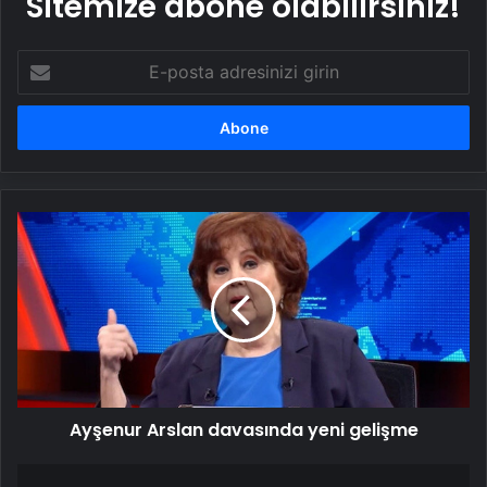
Sitemize abone olabilirsiniz!
E-
posta
adresinizi
girin
Ayşenur
Arslan
davasında
yeni
gelişme
Ayşenur Arslan davasında yeni gelişme
Türkiye'de