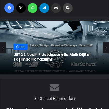
Facebook
X
WhatsApp
Telegram
Email'den paylaş
Yaz
Genel
UETDS Nedir ? Uetds.com İle Akıllı Dijital
Taşımacılık Yazılımı
En Güncel Haberler İçin