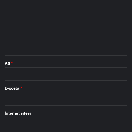
o
r
u
m
*
Ad
*
E-posta
*
İnternet sitesi