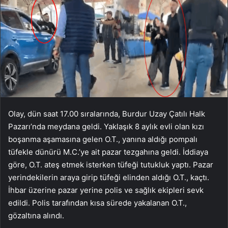
Olay, dün saat 17.00 sıralarında, Burdur Uzay Çatılı Halk
Pazarı’nda meydana geldi. Yaklaşık 8 aylık evli olan kızı
boşanma aşamasına gelen O.T., yanına aldığı pompalı
tüfekle dünürü M.C.’ye ait pazar tezgahına geldi. İddiaya
göre, O.T. ateş etmek isterken tüfeği tutukluk yaptı. Pazar
yerindekilerin araya girip tüfeği elinden aldığı O.T., kaçtı.
İhbar üzerine pazar yerine polis ve sağlık ekipleri sevk
edildi. Polis tarafından kısa sürede yakalanan O.T.,
gözaltına alındı.