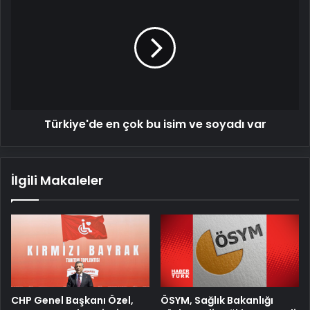
en
çok
bu
isim
ve
soyadı
var
Türkiye'de en çok bu isim ve soyadı var
İlgili Makaleler
ÖSYM, Sağlık Bakanlığı
CHP Genel Başkanı Özel,