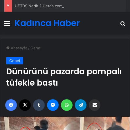
UETDS Nedir ? Uetds.com İle Akıllı Dijital Taşımacılık Yazılımı
Kadınca Haber
Menü
A
Anasayfa
/
Genel
Genel
Dünürünü pazarda pompalı
tüfekle bastı
Facebook
X
Tumblr
Messenger
WhatsApp
Telegram
Email'den paylaş