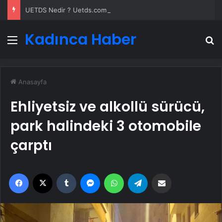
UETDS Nedir ? Uetds.com İle Akıllı Dijital Taşımacılık Yazılımı
Kadınca Haber
Menü
A
Anasayfa
Ehliyetsiz ve alkollü sürücü,
park halindeki 3 otomobile
çarptı
Facebook
X
Tumblr
Messenger
WhatsApp
Telegram
Email'den paylaş