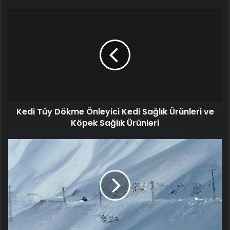
Kedi
Tüy
Dökme
Önleyici
Kedi
Sağlık
Ürünleri
ve
Köpek
Kedi Tüy Dökme Önleyici Kedi Sağlık Ürünleri ve
Sağlık
Ürünleri
Köpek Sağlık Ürünleri
18
ilde
yoğun
kar:
2
bin
173
yol
kapandı