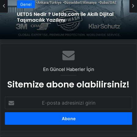
Genel
UETDS Nedir ? Uetds.com İle Akıllı Dijital
Taşımacılık Yazılımı
En Güncel Haberler İçin
Sitemize abone olabilirsiniz!
E-
posta
adresinizi
girin