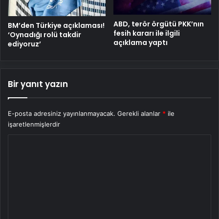
ABD, terör örgütü PKK’nın
BM’den Türkiye açıklaması!
fesih kararı ile ilgili
‘Oynadığı rolü takdir
açıklama yaptı
ediyoruz’
Bir yanıt yazın
E-posta adresiniz yayınlanmayacak.
Gerekli alanlar
*
ile
işaretlenmişlerdir
Y
o
r
u
m
*