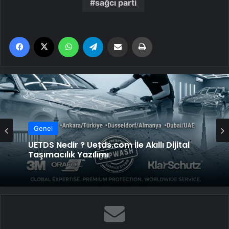
sağcı parti
Facebook
X
WhatsApp
Telegram
Email'den paylaş
Yaz
Genel
UETDS Nedir ? Uetds.com İle Akıllı Dijital
Taşımacılık Yazılımı