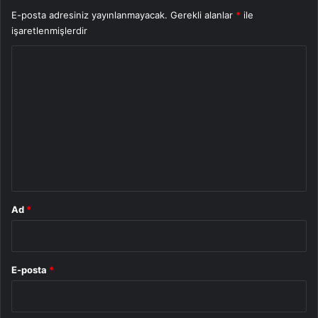
E-posta adresiniz yayınlanmayacak.
Gerekli alanlar
*
ile
işaretlenmişlerdir
Y
o
r
u
m
*
Ad
*
E-posta
*