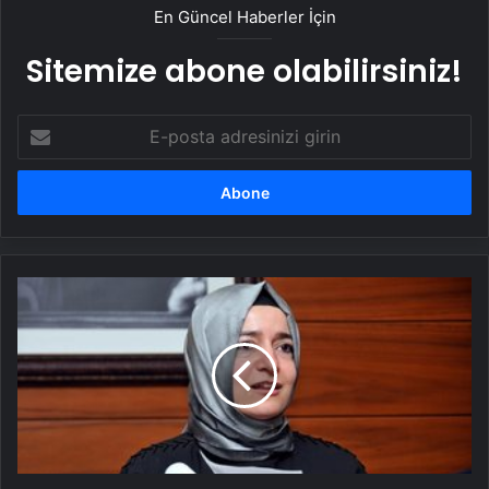
En Güncel Haberler İçin
Sitemize abone olabilirsiniz!
E-
posta
adresinizi
girin
Bakan
Kaya
açıkladı!
Yıl
sonunda
kapanıyor!