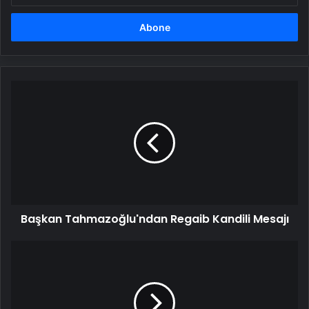
adresinizi
girin
Başkan
Tahmazoğlu'ndan
Regaib
Kandili
Mesajı
Başkan Tahmazoğlu'ndan Regaib Kandili Mesajı
Megakentte
trafik
yüzde
1!