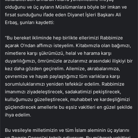
olduğunu ve üç ayların Müslümanlara böyle bir imkan ve
fırsat sunduğunu ifade eden Diyanet İşleri Başkanı Ali
Erbaş, şunları kaydetti:
“Bu bereket ikliminde hep birlikte ellerimizi Rabbimize
açarak O’ndan affımızı isteyelim. Kitabımızla olan bağımızı,
nimetlere karşı şükrümüzü, helal ve harama karşı
duyarlılığımızı, ömrümüzle arzularımız arasındaki ilişkiyi bir
kez daha gözden geçirelim. Ailemize, akrabalarımıza,
çevremize ve hayatı paylaştığımız tüm varlıklara karşı
sorumluluklarımızı yeniden tefekkür edelim. Rabbimize
imanımızı ziyadeleştirecek, sadakatimizi pekiştirecek,
kulluğumuzu güzelleştirecek, muhabbet ve kardeşliğimizi
güçlendirecek amellerle bu eşsiz vakitleri en güzel şekilde
ihya edelim.
Bu vesileyle milletimizin ve tüm İslam aleminin üç aylarını
ve Regaip Gecesi’ni tebrik ediyorum. Bu mübarek vakitleri