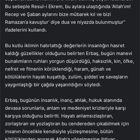
Bu sebeple Resul-i Ekrem, bu aylara ulaştığında ‘Allah’ım!
Recep ve Şaban aylarını bize mübarek kıl ve bizi
Ramazan’a kavuştur’ diye dua ve niyazda bulunmuştur”
ifadelerini kullandı.
Bu kutlu iklimin hatırlattığı değerlerin insanlığın hasret
kaldığı güzellikler olduğunu belirten Erbaş, bugün manevi
bunalımların ruhları yorgun düşürdüğü, haksızlık, kin, öfke,
nefret ve fitnenin körüklendiği, haram, günah ve
kötülüklerin hayatı kuşattığı, zulüm, şiddet ve savaşların
yaygınlaştığı bir çağda yaşanıldığını söyledi.
Erbaş, bugünün insanlık, inanç, ahlak, hukuk alanında
devasa sorunlarla, anlam ve medeniyet krizleriyle karşı
karşıya olduğunu belirtti. Hayatı anlamsızlaştıran,
zorlaştıran ve yozlaştıran bu cendereden çıkabilmek için
insanın öncelikle kendisiyle yüzleşmesine, bütün
kötülüklerden arınarak Allah’a yönelmesine ihtiyaç