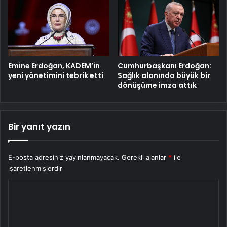
Emine Erdoğan, KADEM’in
Cumhurbaşkanı Erdoğan:
yeni yönetimini tebrik etti
Sağlık alanında büyük bir
dönüşüme imza attık
Bir yanıt yazın
E-posta adresiniz yayınlanmayacak.
Gerekli alanlar
*
ile
işaretlenmişlerdir
Y
o
r