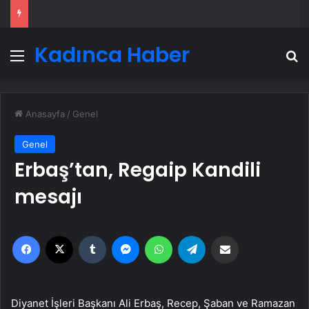
Kadınca Haber
Menü
A
Anasayfa
/
Genel
Genel
Erbaş’tan, Regaip Kandili
mesajı
Facebook
X
Tumblr
Messenger
WhatsApp
Telegram
Email'den paylaş
Diyanet İşleri Başkanı Ali Erbaş, Recep, Şaban ve Ramazan