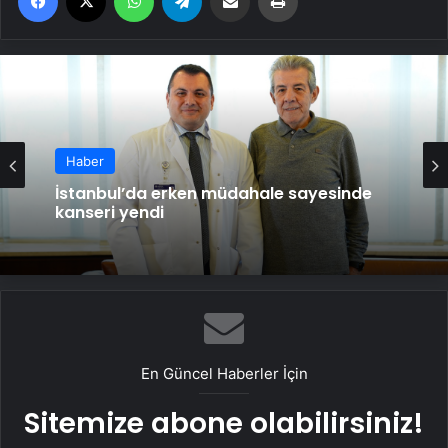
Haber
İstanbul’da erken müdahale sayesinde
Haber
kanseri yendi
112’ye asılsız ihbarın cezası artıyor
En Güncel Haberler İçin
Sitemize abone olabilirsiniz!