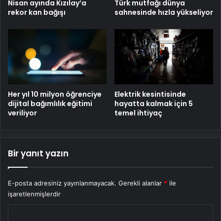
Nisan ayında Kızılay’a
Türk mutfağı dünya
rekor kan bağışı
sahnesinde hızla yükseliyor
Her yıl 10 milyon öğrenciye
Elektrik kesintisinde
dijital bağımlılık eğitimi
hayatta kalmak için 5
veriliyor
temel ihtiyaç
Bir yanıt yazın
E-posta adresiniz yayınlanmayacak.
Gerekli alanlar
*
ile
işaretlenmişlerdir
Y