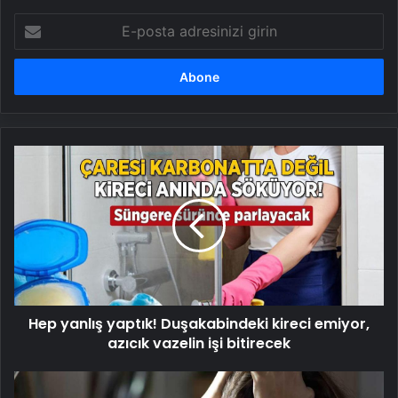
E-
posta
adresinizi
girin
Hep
yanlış
yaptık!
Duşakabindeki
kireci
emiyor,
azıcık
vazelin
işi
Hep yanlış yaptık! Duşakabindeki kireci emiyor,
bitirecek
azıcık vazelin işi bitirecek
Kadınlarda
tükenmişlik,