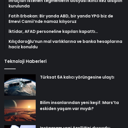
İhraçları istenen teğmenlerin dosyası ikinci kez disiplin
kurulunda
Fatih Erbakan: Bir yanda ABD, bir yanda YPG biz de
Emevi Camii’nde namaz kılıyoruz
İktidar, AFAD personeline kapıları kapattı…
Kılıçdaroğlu’nun mal varlıklarına ve banka hesaplarına
haciz konuldu
Teknoloji Haberleri
Türksat 6A kalıcı yörüngesine ulaştı
Bilim insanlarından yeni keşif: Mars’ta
eskiden yaşam var mıydı?