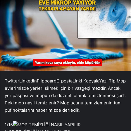
Twitter
Linkedin
Flipboard
E-posta
Linki Kopyala
Yazı Tipi
Mop
evlerimizde yerleri silmek için bir vazgeçilmezdir. Ancak
yer paspası ve mopun da düzenli olarak temizlenmesi şart.
Peki mop nasıl temizlenir? Mop ucunu temizlemenin tüm
püf noktalarını haberimizde derledik.
1
/15