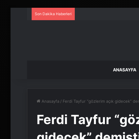
Son Dakika Haberleri
ANASAYFA
Anasayfa
/
Ferdi Tayfur “gözlerim açık gidecek” dem
Ferdi Tayfur “gö
gidecek” demişti