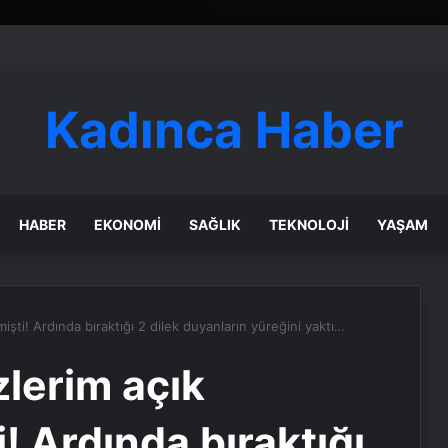
Kadınca Haber
HABER
EKONOMI
SAĞLIK
TEKNOLOJI
YAŞAM
işti! Ardında bıraktığı 2 dilek duyanların yüreğini yaktı…
zlerim açık
! Ardında bıraktığı