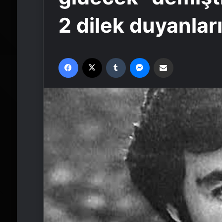
2 dilek duyanlar
Facebook
X
Tumblr
Messenger
Email'den paylaş