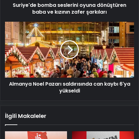
Suriye'de bomba seslerini oyuna dönüştüren
şarkıları
baba ve kızının zafer şarkıları
Almanya
Noel
Pazarı
saldırısında
can
kaybı
6'ya
yükseldi
Almanya Noel Pazarı saldırısında can kaybı 6'ya
yükseldi
İlgili Makaleler