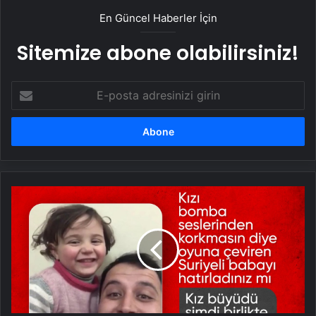
En Güncel Haberler İçin
Sitemize abone olabilirsiniz!
E-
posta
adresinizi
girin
Suriye'de
bomba
seslerini
oyuna
dönüştüren
baba
ve
kızının
zafer