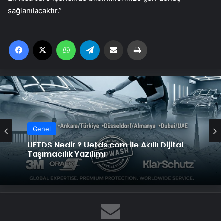
sağlanılacaktır.”
Facebook
X
WhatsApp
Telegram
Email'den paylaş
Yaz
Genel
UETDS Nedir ? Uetds.com İle Akıllı Dijital
Taşımacılık Yazılımı