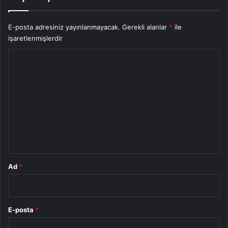
E-posta adresiniz yayınlanmayacak.
Gerekli alanlar
*
ile
işaretlenmişlerdir
Y
o
r
u
m
*
Ad
*
E-posta
*