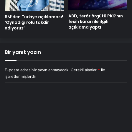
ABD, terör örgütü PKK’nın
BM’den Türkiye açıklaması!
fesih kararı ile ilgili
‘Oynadığı rolü takdir
açıklama yaptı
ediyoruz’
Bir yanıt yazın
E-posta adresiniz yayınlanmayacak.
Gerekli alanlar
*
ile
işaretlenmişlerdir
Y
o
r
u
m
*