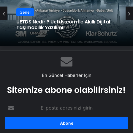
Genel
UETDS Nedir ? Uetds.com İle Akıllı Dijital
Taşımacılık Yazılımı
En Güncel Haberler İçin
Sitemize abone olabilirsiniz!
E-
posta
adresinizi
girin