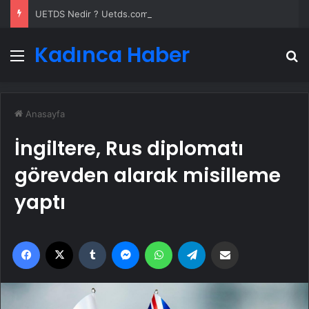
UETDS Nedir ? Uetds.com İle Akıllı Dijital Taşımacılık Yazılımı
Kadınca Haber
Menü
A
Anasayfa
İngiltere, Rus diplomatı
görevden alarak misilleme
yaptı
Facebook
X
Tumblr
Messenger
WhatsApp
Telegram
Email'den paylaş