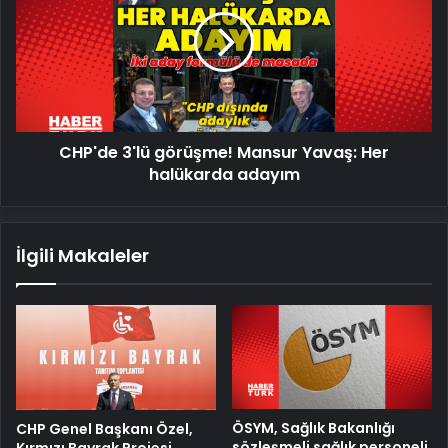
görüşme!
Mansur
Yavaş:
Her
halükarda
adayım
CHP'de 3'lü görüşme! Mansur Yavaş: Her
halükarda adayım
İlgili Makaleler
ÖSYM, Sağlık Bakanlığı
CHP Genel Başkanı Özel,
sözleşmeli sağlık personeli
Kırmızı Bayrak Projesi