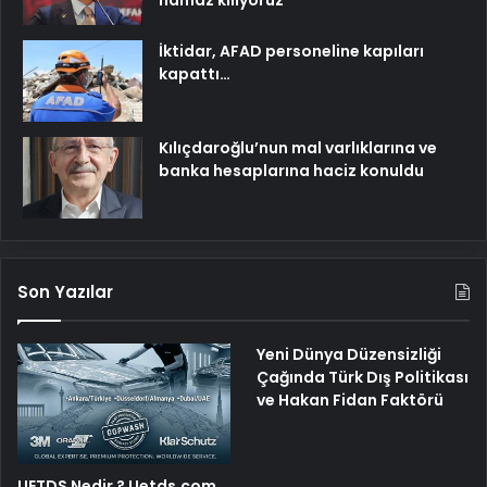
namaz kılıyoruz
İktidar, AFAD personeline kapıları
kapattı…
Kılıçdaroğlu’nun mal varlıklarına ve
banka hesaplarına haciz konuldu
Son Yazılar
Yeni Dünya Düzensizliği
Çağında Türk Dış Politikası
ve Hakan Fidan Faktörü
UETDS Nedir ? Uetds.com