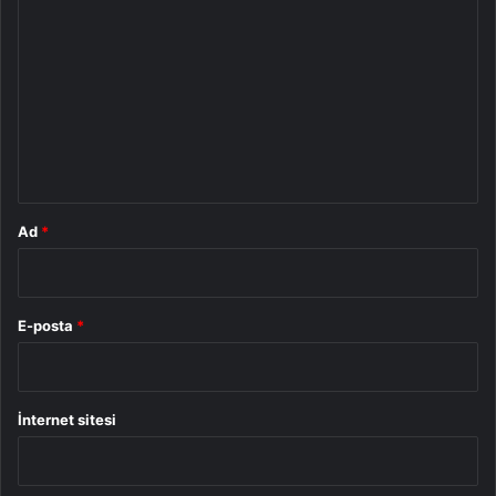
o
r
u
m
*
Ad
*
E-posta
*
İnternet sitesi