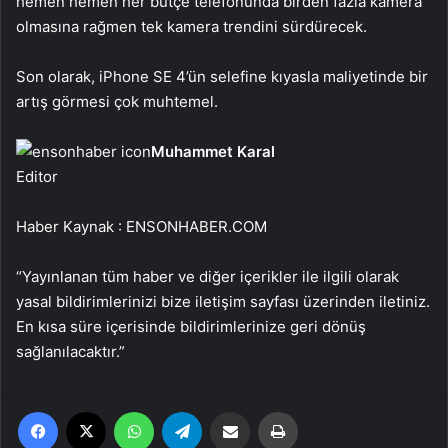
hemen hemen her bütçe telefonunda birden fazla kamera
olmasına rağmen tek kamera trendini sürdürecek.
Son olarak, iPhone SE 4’ün selefine kıyasla maliyetinde bir
artış görmesi çok muhtemel.
Muhammet Karal
Editor
Haber Kaynak : ENSONHABER.COM
“Yayınlanan tüm haber ve diğer içerikler ile ilgili olarak
yasal bildirimlerinizi bize iletişim sayfası üzerinden iletiniz.
En kısa süre içerisinde bildirimlerinize geri dönüş
sağlanılacaktır.”
Facebook
X
WhatsApp
Telegram
Email'den paylaş
Yaz