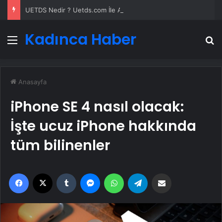
UETDS Nedir ? Uetds.com İle Akıllı Dijital Taşımacılık Yazılımı
Kadınca Haber
Menü
A
Anasayfa
iPhone SE 4 nasıl olacak:
İşte ucuz iPhone hakkında
tüm bilinenler
Facebook
X
Tumblr
Messenger
WhatsApp
Telegram
Email'den paylaş