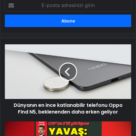
E-
posta
adresinizi
girin
Dünyanın
en
ince
katlanabilir
telefonu
Oppo
Find
N5,
beklenenden
Dünyanın en ince katlanabilir telefonu Oppo
daha
erken
Find N5, beklenenden daha erken geliyor
geliyor
CHP'de
3'lü