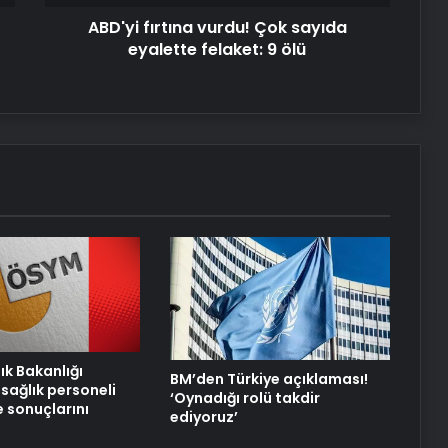
ölü
ABD'yi fırtına vurdu! Çok sayıda
eyalette felaket: 9 ölü
ık Bakanlığı
BM’den Türkiye açıklaması!
sağlık personeli
‘Oynadığı rolü takdir
e sonuçlarını
ediyoruz’