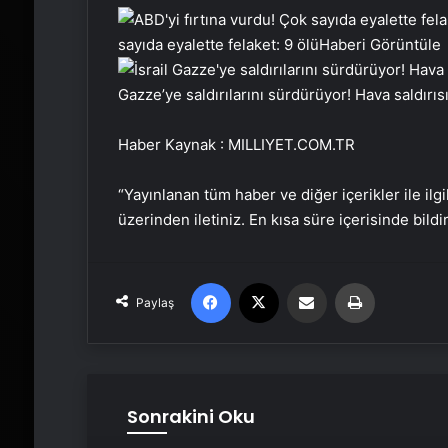
sayıda eyalette felaket: 9 ölü
Haberi Görüntüle
Gazze’ye saldırılarını sürdürüyor! Hava saldırıs
Haber Kaynak : MILLIYET.COM.TR
“Yayınlanan tüm haber ve diğer içerikler ile ilgil
üzerinden iletiniz. En kısa süre içerisinde bildi
Facebook
X
Email'den paylaş
Yaz
Paylaş
Sonrakini Oku