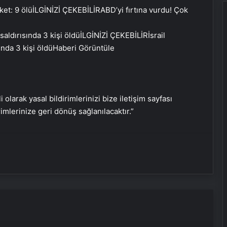
İLGİNİZİ ÇEKEBİLİR
ABD’yi fırtına vurdu! Çok
İLGİNİZİ ÇEKEBİLİR
İsrail
ında 3 kişi öldü
Haberi Görüntüle
Serjoy : Dijital Medya Ajansı, Google
Reklam Ajansı, SEO Ajansı ve Web
i olarak yasal bildirimlerinizi bize iletişim sayfası
Tasarım Ajansı
rimlerinize geri dönüş sağlanılacaktır.”
UETDS Nedir ? Uetds.com İle Akıllı
Dijital Taşımacılık Yazılımı
Yeni Dünya Düzensizliği Çağında
Türk Dış Politikası ve Hakan Fidan
Faktörü
Hurda Fiyatları Güncel Olarak