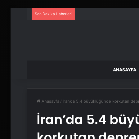
Son Dakika Haberleri
ANASAYFA
Anasayfa
/
İran’da 5.4 büyüklüğünde korkutan de
İran’da 5.4 bü
korkutan depr