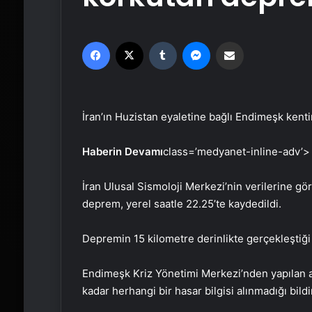
Facebook
X
Tumblr
Messenger
Email'den paylaş
İran’ın Huzistan eyaletine bağlı Endimeşk ke
Haberin Devamı
class=’medyanet-inline-adv’>
İran Ulusal Sismoloji Merkezi’nin verilerine 
deprem, yerel saatle 22.25’te kaydedildi.
Depremin 15 kilometre derinlikte gerçekleştiği b
Endimeşk Kriz Yönetimi Merkezi’nden yapılan a
kadar herhangi bir hasar bilgisi alınmadığı bildir