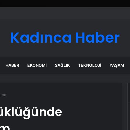
Kadınca Haber
HABER
EKONOMI
SAĞLIK
TEKNOLOJI
YAŞAM
prem
yüklüğünde
em