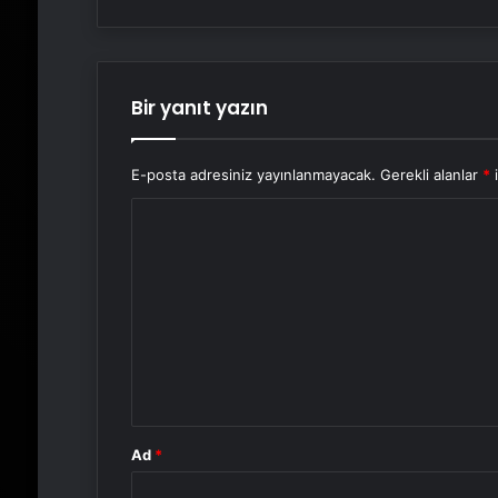
Bir yanıt yazın
E-posta adresiniz yayınlanmayacak.
Gerekli alanlar
*
i
Y
o
r
u
m
*
Ad
*