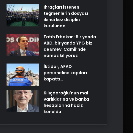
İhraçları istenen
teğmenlerin dosyası
ikinci kez disiplin
kurulunda
Fatih Erbakan: Bir yanda
ABD, bir yanda YPG biz
de Emevi Camii’nde
namaz kılıyoruz
İktidar, AFAD
personeline kapıları
kapattı…
Kılıçdaroğlu’nun mal
varlıklarına ve banka
hesaplarına haciz
konuldu