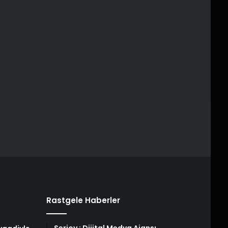
Rastgele Haberler
Serjoy : Dijital Medya Ajansı,