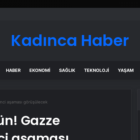
Kadınca Haber
HABER
EKONOMI
SAĞLIK
TEKNOLOJI
YAŞAM
ikinci aşaması görüşülecek
gün! Gazze
nci aşaması