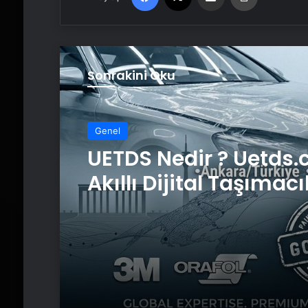
Sonrakini Oku
Genel
UETDS Nedir ? Uetds.
Akıllı Dijital Taşımacı
Yazılımı