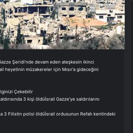
n Gazze Şeridi’nde devam eden ateşkesin ikinci
il heyetinin müzakereler için Mısır’a gideceğini
İlginizi Çekebilir
İsrail Gazze’ye saldırılarını
İsrail ordusunun Refah kentindeki