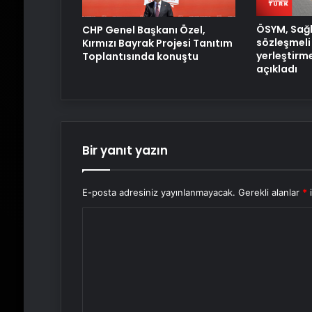
ÖSYM, Sağl
CHP Genel Başkanı Özel,
sözleşmeli 
Kırmızı Bayrak Projesi Tanıtım
yerleştirm
Toplantısında konuştu
açıkladı
Bir yanıt yazın
E-posta adresiniz yayınlanmayacak.
Gerekli alanlar
*
i
Y
o
r
u
m