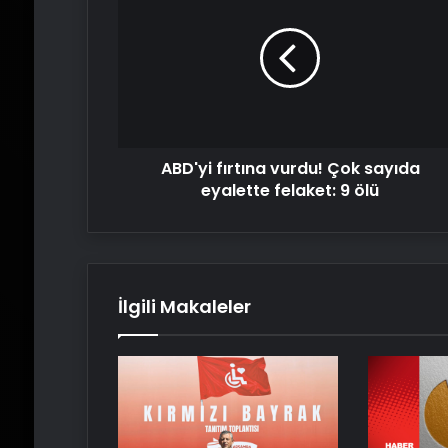
vurdu!
Çok
sayıda
eyalette
felaket:
9
ölü
ABD'yi fırtına vurdu! Çok sayıda
eyalette felaket: 9 ölü
İlgili Makaleler