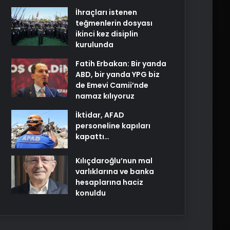
İhraçları istenen
teğmenlerin dosyası
ikinci kez disiplin
kurulunda
Fatih Erbakan: Bir yanda
ABD, bir yanda YPG biz
de Emevi Camii’nde
namaz kılıyoruz
İktidar, AFAD
personeline kapıları
kapattı…
Kılıçdaroğlu’nun mal
varlıklarına ve banka
hesaplarına haciz
konuldu