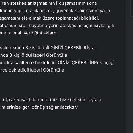
 giren ateşkes anlaşmasının ilk aşamasının sona
rafından yapılan açıklamada, güvenlik kabinesinin yarın
şamasını ele almak üzere toplanacağı bildirildi.
u’nun İsrail heyetine yarın ateşkes anlaşmasıyla ilgili
‘Evde ek iş’ vaadiyle 100 milyon liralık
me talimatı verdiğini aktardı.
vurgun: 30 gözaltı
İLGİNİZİ ÇEKEBİLİR
İsrail
ında 3 kişi öldü
Haberi Görüntüle
Engelliler görüşülecekti, yeter sayısı
İLGİNİZİ ÇEKEBİLİR
Rus uçağı
bulunamadı
erce bekletildi
Haberi Görüntüle
DEM Partili Bakırhan: 1071’de
kurduğumuz kader ortaklığı
güncelleniyor
i olarak yasal bildirimlerinizi bize iletişim sayfası
rimlerinize geri dönüş sağlanılacaktır.”
Hatay’da orman yangını çıktı
Boşanma aşamasındaydı… Damat