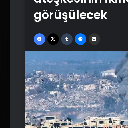
görüşülecek
Facebook
X
Tumblr
Messenger
Email'den paylaş