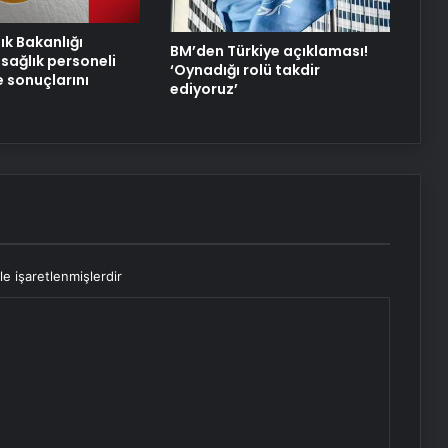
Hizmetleri
ık Bakanlığı
BM’den Türkiye açıklaması!
sağlık personeli
‘Oynadığı rolü takdir
e sonuçlarını
ediyoruz’
le işaretlenmişlerdir