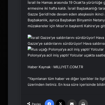
İsrail ile Hamas arasında 19 Ocak’ta yürürlüğe
ermesine iki hafta kaldı. İsrail Başbakanlığı ta
Gazze Şeridi’nde devam eden ateşkesin ikinci a
Başbakanlık, ayrıca Başbakan Binyamin Netanyah
müzakereler için Mısır’ın başkenti Kahire’ye git
Gazze’ye saldırılarını sürdürüyor! Hava saldırıs
Polonya’ya acil iniş yaptı! Yolcular uçakta saatl
Haber Kaynak : MILLIYET.COM.TR
“Yayınlanan tüm haber ve diğer içerikler ile ilgil
üzerinden iletiniz. En kısa süre içerisinde bildi
Facebook
X
Email'den paylaş
Yaz
Paylaş