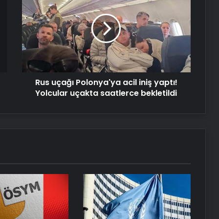
dehşeti!
Polonya'ya
acil
iniş
Serjoy : Dijital Medya Ajansı, Google
yaptı!
Reklam Ajansı, SEO Ajansı ve Web
Yolcular
Tasarım Ajansı
uçakta
saatlerce
UETDS Nedir ? Uetds.com İle Akıllı
Rus uçağı Polonya'ya acil iniş yaptı!
bekletildi
Dijital Taşımacılık Yazılımı
Yolcular uçakta saatlerce bekletildi
Yeni Dünya Düzensizliği Çağında
Türk Dış Politikası ve Hakan Fidan
Faktörü
Hurda Fiyatları Güncel Olarak
Nereden Takip Edilir?
Datahost İle Güvenilir Sunucu