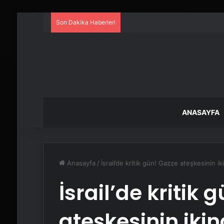
Son Dakika Haberleri
ANASAYFA
Anasayfa
/
İsrail’de kritik gün! Gazze ateşkesinin 
İsrail’de kritik 
ateşkesinin iki