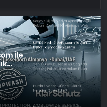
dehşeti!
Serjoy : Dijital Medya Ajansı, Google
Reklam Ajansı, SEO Ajansı ve Web
Tasarım Ajansı
UETDS Nedir ? Uetds.com İle Akıllı
Dijital Taşımacılık Yazılımı
com İle
lık
Yeni Dünya Düzensizliği Çağında
Türk Dış Politikası ve Hakan Fidan
Faktörü
Hurda Fiyatları Güncel Olarak
Nereden Takip Edilir?