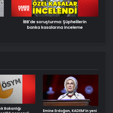
inceleme
Reklam Ajansı, SEO Ajansı ve Web
Tasarım Ajansı
UETDS Nedir ? Uetds.com İle Akıllı
İBB'de soruşturma: Şüphelilerin
Dijital Taşımacılık Yazılımı
banka kasalarına inceleme
Yeni Dünya Düzensizliği Çağında
Türk Dış Politikası ve Hakan Fidan
Faktörü
Hurda Fiyatları Güncel Olarak
Nereden Takip Edilir?
Datahost İle Güvenilir Sunucu
Hizmetleri
ık Bakanlığı
Emine Erdoğan, KADEM’in yeni