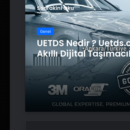
Sonrakini Oku
Genel
UETDS Nedir ? Uetds.
Akıllı Dijital Taşımacı
Yazılımı