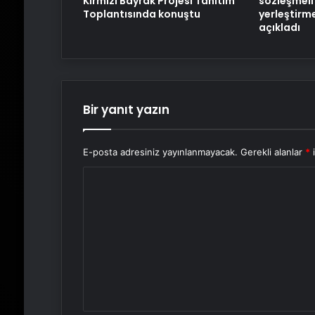
sözleşmeli 
Kırmızı Bayrak Projesi Tanıtım
yerleştirm
Toplantısında konuştu
açıkladı
Bir yanıt yazın
E-posta adresiniz yayınlanmayacak.
Gerekli alanlar
*
i
Y
o
r
u
m
*