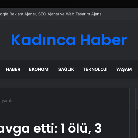
ı Dijital Taşımacılık Yazılımı
Kadınca Haber
HABER
EKONOMI
SAĞLIK
TEKNOLOJI
YAŞAM
 yaralı
vga etti: 1 ölü, 3