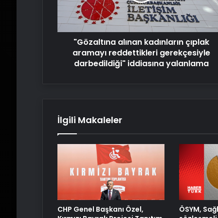
reddettikleri
gerekçesiyle
darbedildiği"
iddiasına
"Gözaltına alınan kadınların çıplak
yalanlama
aramayı reddettikleri gerekçesiyle
darbedildiği" iddiasına yalanlama
İlgili Makaleler
ÖSYM, Sağl
CHP Genel Başkanı Özel,