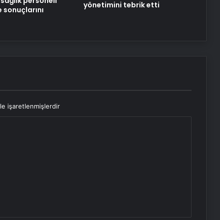
sağlık personeli
yönetimini tebrik etti
e sonuçlarını
le işaretlenmişlerdir