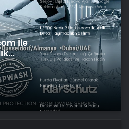
Serjoy : Dijital Medya Ajansı, Google
Reklam Ajansı, SEO Ajansı ve Web
Tasarım Ajansı
UETDS Nedir ? Uetds.com İle Akıllı
Dijital Taşımacılık Yazılımı
com İle
lık
Yeni Dünya Düzensizliği Çağında
Türk Dış Politikası ve Hakan Fidan
Faktörü
Hurda Fiyatları Güncel Olarak
Nereden Takip Edilir?
Datahost İle Güvenilir Sunucu
Hizmetleri