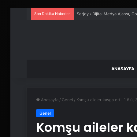
Son Dakika Haberleri
UETDS Nedir ? Uetds.com İle Akıll
ANASAYFA
Anasayfa
/
Genel
/
Komşu aileler kavga etti: 1 ölü, 3
Genel
Komşu aileler ka