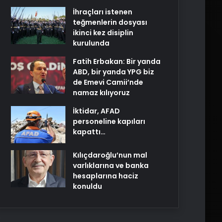
İhraçları istenen
teğmenlerin dosyası
ikinci kez disiplin
kurulunda
Fatih Erbakan: Bir yanda
ABD, bir yanda YPG biz
de Emevi Camii’nde
namaz kılıyoruz
İktidar, AFAD
personeline kapıları
kapattı…
Kılıçdaroğlu’nun mal
varlıklarına ve banka
hesaplarına haciz
konuldu