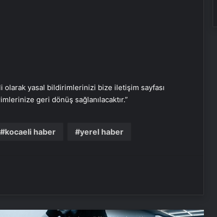
Engelliler görüşülecekti, yeter sayısı
bulunamadı
‘Evde ek iş’ vaadiyle 100 milyon liralık
vurgun: 30 gözaltı
i olarak yasal bildirimlerinizi bize iletişim sayfası
DEM Partili Bakırhan: 1071’de
rimlerinize geri dönüş sağlanılacaktır.”
kurduğumuz kader ortaklığı
güncelleniyor
kocaeli haber
yerel haber
Hatay’da orman yangını çıktı
Boşanma aşamasındaydı… Damat
dehşeti!