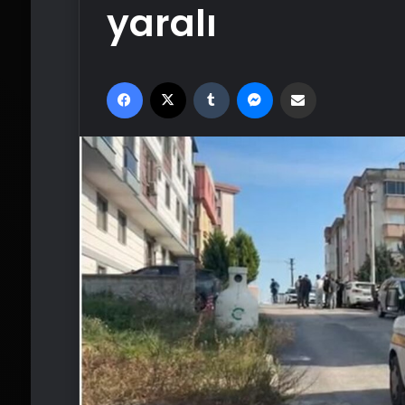
yaralı
Facebook
X
Tumblr
Messenger
Email'den paylaş