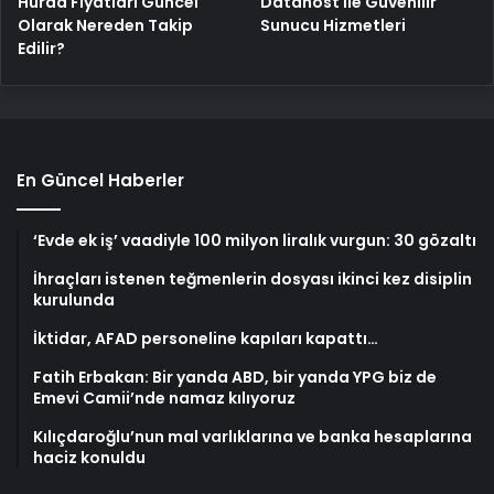
Hurda Fiyatları Güncel
Datahost İle Güvenilir
Olarak Nereden Takip
Sunucu Hizmetleri
Edilir?
En Güncel Haberler
‘Evde ek iş’ vaadiyle 100 milyon liralık vurgun: 30 gözaltı
İhraçları istenen teğmenlerin dosyası ikinci kez disiplin
kurulunda
İktidar, AFAD personeline kapıları kapattı…
Fatih Erbakan: Bir yanda ABD, bir yanda YPG biz de
Emevi Camii’nde namaz kılıyoruz
Kılıçdaroğlu’nun mal varlıklarına ve banka hesaplarına
haciz konuldu