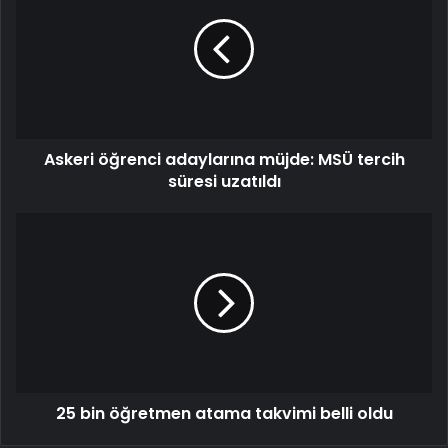
adaylarına
müjde:
MSÜ
tercih
süresi
uzatıldı
Askeri öğrenci adaylarına müjde: MSÜ tercih
süresi uzatıldı
25
bin
öğretmen
atama
takvimi
belli
oldu
25 bin öğretmen atama takvimi belli oldu