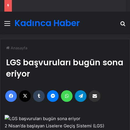
Kadınca Haber
Menü
A
Anasayfa
LGS başvuruları bugün sona
eriyor
Facebook
X
Tumblr
Messenger
WhatsApp
Telegram
Email'den paylaş
2 Nisan’da başlayan Liselere Geçiş Sistemi (LGS)