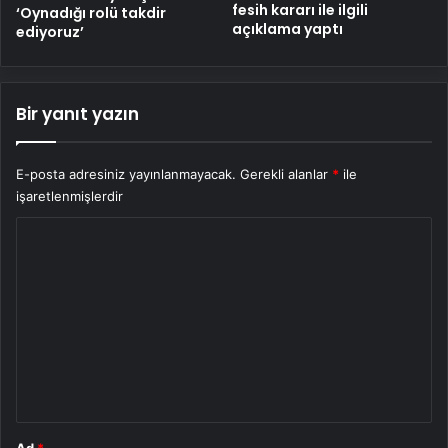
fesih kararı ile ilgili
‘Oynadığı rolü takdir
açıklama yaptı
ediyoruz’
Bir yanıt yazın
E-posta adresiniz yayınlanmayacak.
Gerekli alanlar
*
ile
işaretlenmişlerdir
Y
o
r
u
m
*
Ad
*