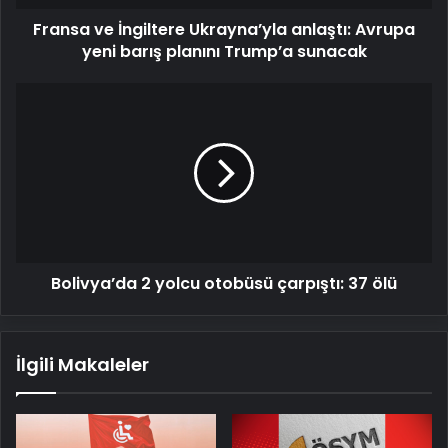
planını
Fransa ve İngiltere Ukrayna’yla anlaştı: Avrupa
Trump’a
sunacak
yeni barış planını Trump’a sunacak
Bolivya’da
2
yolcu
otobüsü
çarpıştı:
37
ölü
Bolivya’da 2 yolcu otobüsü çarpıştı: 37 ölü
İlgili Makaleler