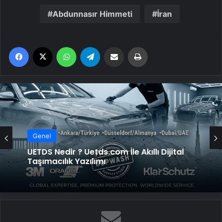
Abdunnasır Himmeti
İran
Facebook
X
WhatsApp
Telegram
Email'den paylaş
Yaz
Genel
UETDS Nedir ? Uetds.com İle Akıllı Dijital
Taşımacılık Yazılımı