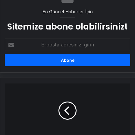
En Güncel Haberler İçin
Sitemize abone olabilirsiniz!
E-
posta
adresinizi
girin
Fransa
ve
İngiltere
Ukrayna’yla
anlaştı:
Avrupa
yeni
barış