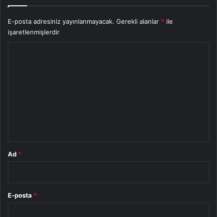
E-posta adresiniz yayınlanmayacak.
Gerekli alanlar
*
ile
işaretlenmişlerdir
Y
o
r
u
m
*
Ad
*
E-posta
*