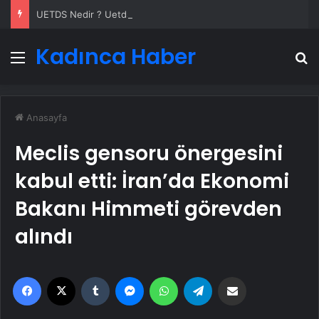
UETDS Nedir ? Uetds.com İle Akıllı Dijital Taşımacılık Yazılımı
Kadınca Haber
Menü
A
Anasayfa
Meclis gensoru önergesini
kabul etti: İran’da Ekonomi
Bakanı Himmeti görevden
alındı
Facebook
X
Tumblr
Messenger
WhatsApp
Telegram
Email'den paylaş