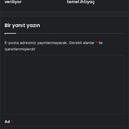
veriliyor
temel ihtiyaç
Bir yanıt yazın
E-posta adresiniz yayınlanmayacak.
Gerekli alanlar
*
ile
işaretlenmişlerdir
Y
o
r
u
m
*
Ad
*