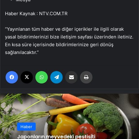
Haber Kaynak : NTV.COM.TR
“Yayınlanan tüm haber ve diğer içerikler ile ilgili olarak
yasal bildirimlerinizi bize iletişim sayfası üzerinden iletiniz.
En kısa süre içerisinde bildirimlerinize geri dönüş
sağlanılacaktır.”
Facebook
X
WhatsApp
Telegram
Email'den paylaş
Yaz
Haber
Japonların meyvedeki pestisiti