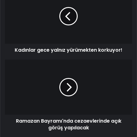
yalnız
yürümekten
korkuyor!
Kadınlar gece yalnız yürümekten korkuyor!
Ramazan
Bayramı'nda
cezaevlerinde
açık
görüş
yapılacak
Ramazan Bayramı'nda cezaevlerinde açık
görüş yapılacak