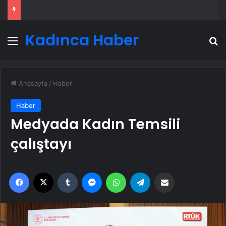
Kadınca Haber
Menü
A
Anasayfa
/
Haber
Haber
Medyada Kadın Temsili
çalıştayı
Facebook
X
Tumblr
Messenger
WhatsApp
Telegram
Email'den paylaş