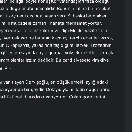
aları ile ilgili şöyle konuştu: “Vatandaşlarımıza olduğu
z olduğu unutulmamalıdır. Bunun hilafına bir hareket
 Parti seçmeni dışında hesap verdiği başka bir makamı
kü milli mücadele zamanı ihanete merhamet yoktur.
eyen varsa, o seçmenlerin verdiği Meclis vazifesinin
yi vermek yerine bundan kaçmayı tercih edenler varsa,
. O kapılarda, yakasında taşıdığı milletvekili rozetinin
 görenlere aynı tartıyla gramajı yüksek rozetler takmak
gram olanlar lazım değildir. Bu parti siyasetçiyim diye
ildir.”
ını yanıtlayan Dervişoğlu, en düşük emekli aylığındaki
‘Evde ek iş’ vaadiyle 100 milyon liralık
 mahiyetinde bir şeydir. Dolayısıyla milletin değerlerine,
vurgun: 30 gözaltı
a hükümeti buradan uyarıyorum. Onları görevlerini
Engelliler görüşülecekti, yeter sayısı
bulunamadı