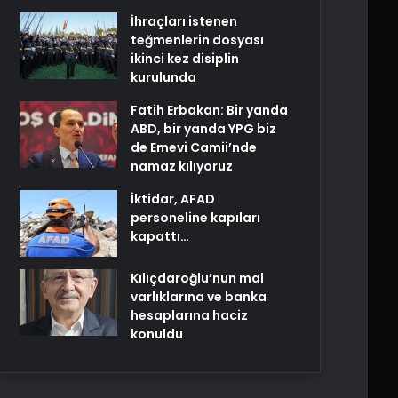
İhraçları istenen
teğmenlerin dosyası
ikinci kez disiplin
kurulunda
Fatih Erbakan: Bir yanda
ABD, bir yanda YPG biz
de Emevi Camii’nde
namaz kılıyoruz
İktidar, AFAD
personeline kapıları
kapattı…
Kılıçdaroğlu’nun mal
varlıklarına ve banka
hesaplarına haciz
konuldu