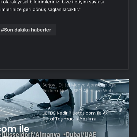
i olarak yasal bildirimlerinizi bize iletişim sayfası
DEM Partili Bakırhan: 1071’de
rimlerinize geri dönüş sağlanılacaktır.”
kurduğumuz kader ortaklığı
güncelleniyor
Son dakika haberler
Hatay’da orman yangını çıktı
Boşanma aşamasındaydı… Damat
dehşeti!
Serjoy : Dijital Medya Ajansı, Google
Reklam Ajansı, SEO Ajansı ve Web
Tasarım Ajansı
UETDS Nedir ? Uetds.com İle Akıllı
Dijital Taşımacılık Yazılımı
com İle