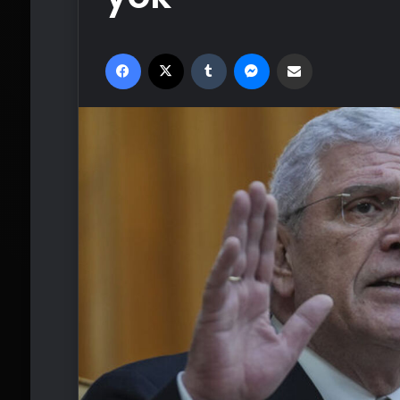
Facebook
X
Tumblr
Messenger
Email'den paylaş