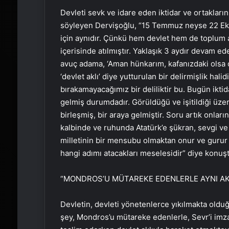
Devleti sevk ve idare eden iktidar ve ortakların
söyleyen Dervişoğlu, “15 Temmuz neyse 22 Ekim 
için aynıdır. Çünkü hem devlet hem de toplum a
içerisinde atılmıştır. Yaklaşık 3 aydır devam e
avuç adama, ‘Aman hünkarım, kafanızdaki olsa ol
‘devlet aklı’ diye yutturulan bir delirmişlik ha
bırakamayacağımız bir deliliktir bu. Bugün iktid
gelmiş durumdadır. Görüldüğü ve işitildiği üze
birleşmiş, bir araya gelmiştir. Soru artık onları
kalbinde ve ruhunda Atatürk’e şükran, sevgi v
milletinin bir mensubu olmaktan onur ve gurur 
hangi adımı atacakları meselesidir” diye konuşt
“MONDROS’U MÜTAREKE EDENLERLE AYNI AK
Devletin, devleti yönetenlerce yıkılmakta olduğ
şey, Mondros’u mütareke edenlerle, Sevr’i imza 