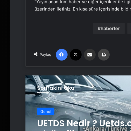
“Yayınlanan tüm haber ve diğer içerikler ile ilgil
üzerinden iletiniz. En kısa süre içerisinde bildi
haberler
Facebook
X
Email'den paylaş
Yaz
Paylaş
Sonrakini Oku
Genel
UETDS Nedir ? Uetds.