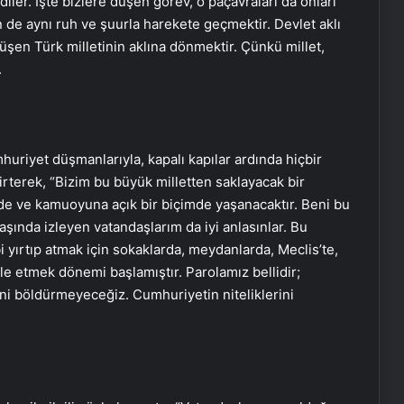
iler. İşte bizlere düşen görev, o paçavraları da onları
n de aynı ruh ve şuurla harekete geçmektir. Devlet aklı
üşen Türk milletinin aklına dönmektir. Çünkü millet,
.
huriyet düşmanlarıyla, kapalı kapılar ardında hiçbir
terek, “Bizim bu büyük milletten saklayacak bir
inde ve kamuoyuna açık bir biçimde yaşanacaktır. Beni bu
şında izleyen vatandaşlarım da iyi anlasınlar. Bu
i yırtıp atmak için sokaklarda, meydanlarda, Meclis’te,
e etmek dönemi başlamıştır. Parolamız bellidir;
ini böldürmeyeceğiz. Cumhuriyetin niteliklerini