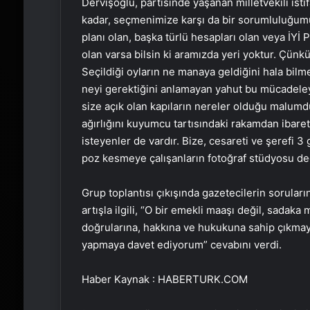
Dervişoğlu, partisinde yaşanan milletvekili istif
kadar, seçmenimize karşı da bir sorumluluğumu
planı olan, başka türlü hesapları olan veya İYİ
olan varsa bilsin ki aramızda yeri yoktur. Çün
Seçildiği oyların ne manaya geldiğini hala bilm
neyi gerektiğini anlamayan yahut bu mücadele
size açık olan kapıların nereler olduğu malumdur
ağırlığını kuyumcu tartısındaki rakamdan ibaret
isteyenler de vardır. Bize, cesareti ve şerefi 3 
poz kesmeye çalışanların fotoğraf stüdyosu değ
Grup toplantısı çıkışında gazetecilerin sorular
artışla ilgili, “O bir emekli maaşı değil, sadaka
doğrularına, hakkına ve hukukuna sahip çıkmay
yapmaya davet ediyorum” cevabını verdi.
Haber Kaynak : HABERTURK.COM