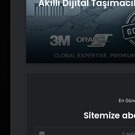
Akıllı Dijital Taşımacı
Yazılımı
En Günc
Sitemize abo
E-