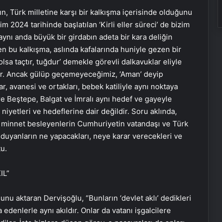
ın, Türk milletine karşı bir kalkışma içerisinde olduğunu
2024 tarihinde başlatılan ‘Kirli eller süreci’ de bizim
ynı anda büyük bir girdabın adeta bir kara deliğin
den bu kalkışma, aslında kafalarında huniyle gezen bir
sa taçtır, tuğdur’ demekle görevli dalkavuklar eliyle
lidir. Ancak gülüp geçemeyeceğimiz, ‘Aman’ deyip
ar, avanesi ve ortakları, bebek katiliyle aynı noktaya
re Beştepe, Balgat ve İmralı aynı hedef ve gayeyle
n niyetleri ve hedeflerine dair değildir. Soru aklında,
e minnet besleyenlerin Cumhuriyetin vatandaşı ve Türk
duyanların ne yapacakları, neye karar verecekleri ve
u.
IL”
unu aktaran Dervişoğlu, “Bunların ‘devlet aklı’ dedikleri
edenlerle aynı akıldır. Onlar da vatanı işgalcilere