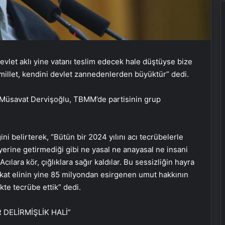
evlet aklı yine vatanı teslim edecek hale düştüyse bize
millet, kendini devlet zannedenlerden büyüktür” dedi.
 Müsavat Dervişoğlu, TBMM’de partisinin grup
ni belirterek, “Bütün bir 2024 yılını acı tecrübelerle
i yerine getirmediği gibi ne yasal ne anayasal ne insani
ılara kör, çığlıklara sağır kaldılar. Bu sessizliğin hayra
kat elinin yine 85 milyondan esirgenen umut hakkının
kte tecrübe ettik” dedi.
 DELİRMİŞLİK HALİ”