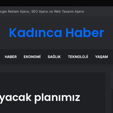
ı Dijital Taşımacılık Yazılımı
Kadınca Haber
HABER
EKONOMI
SAĞLIK
TEKNOLOJI
YAŞAM
ayacak planımız