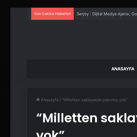
Son Dakika Haberleri
UETDS Nedir ? Uetds.com İle Akıll
ANASAYFA
Anasayfa
/
“Milletten saklayacak planımız yok”
“Milletten sakl
yok”