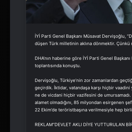
İYİ Parti Genel Başkanı Müsavat Dervişoğlu, “D
düşen Türk milletinin aklına dönmektir. Çünkü 
DHA’nın haberine göre İYİ Parti Genel Başkanı
toplantısında konuştu.
Dervişoğlu, Türkiye’nin zor zamanlardan geçtiği
geçirdik. İktidar, vatandaşa karşı hiçbir vaadin
ne de vicdani hiçbir vazifesini de umursamadı. Ac
alamet olmadığını, 85 milyondan esirgenen şef
22 Ekim’de teröristbaşına verilmesiyle hep birli
REKLAM
“DEVLET AKLI DİYE YUTTURULAN BİR