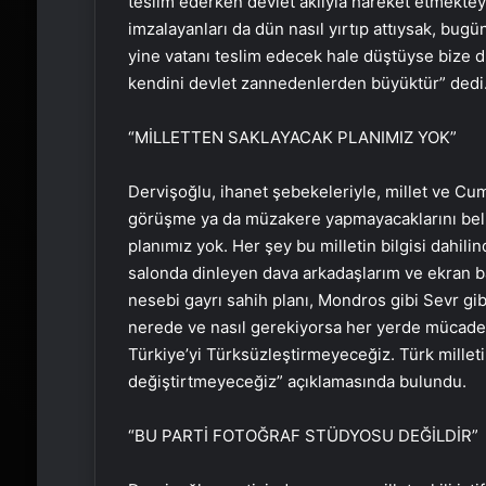
teslim ederken devlet aklıyla hareket etmekteyd
imzalayanları da dün nasıl yırtıp attıysak, bugü
yine vatanı teslim edecek hale düştüyse bize d
kendini devlet zannedenlerden büyüktür” dedi
“MİLLETTEN SAKLAYACAK PLANIMIZ YOK”
Dervişoğlu, ihanet şebekeleriyle, millet ve Cum
görüşme ya da müzakere yapmayacaklarını belir
planımız yok. Her şey bu milletin bilgisi dahil
salonda dinleyen dava arkadaşlarım ve ekran ba
nesebi gayrı sahih planı, Mondros gibi Sevr gib
nerede ve nasıl gerekiyorsa her yerde mücadel
Türkiye’yi Türksüzleştirmeyeceğiz. Türk millet
değiştirtmeyeceğiz” açıklamasında bulundu.
“BU PARTİ FOTOĞRAF STÜDYOSU DEĞİLDİR”