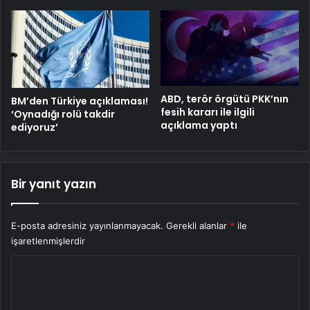
ABD, terör örgütü PKK’nın
BM’den Türkiye açıklaması!
fesih kararı ile ilgili
‘Oynadığı rolü takdir
açıklama yaptı
ediyoruz’
Bir yanıt yazın
E-posta adresiniz yayınlanmayacak.
Gerekli alanlar
*
ile
işaretlenmişlerdir
Y
o
r