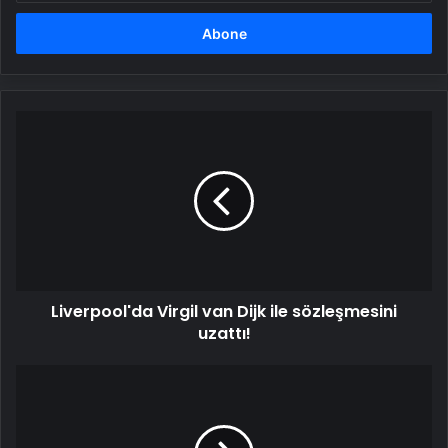
adresinizi
girin
Liverpool'da
Virgil
van
Dijk
ile
sözleşmesini
uzattı!
Liverpool'da Virgil van Dijk ile sözleşmesini
uzattı!
Amansız
takip!