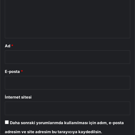
u
m
*
Ad
*
E-posta
*
İnternet sitesi
Daha sonraki yorumlarımda kullanılması için adım, e-posta
adresim ve site adresim bu tarayıcıya kaydedilsin.