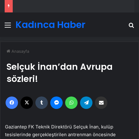
Kadınca Haber
Menü
A
Anasayfa
Selçuk İnan’dan Avrupa
sözleri!
Facebook
X
Tumblr
Messenger
WhatsApp
Telegram
Email'den paylaş
Gaziantep FK Teknik Direktörü Selçuk İnan, kulüp
tesislerinde gerçekleştirilen antrenman öncesinde