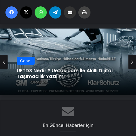
Facebook
X
WhatsApp
Telegram
Email'den paylaş
Yaz
Genel
UETDS Nedir ? Uetds.com İle Akıllı Dijital
Taşımacılık Yazılımı
En Güncel Haberler İçin