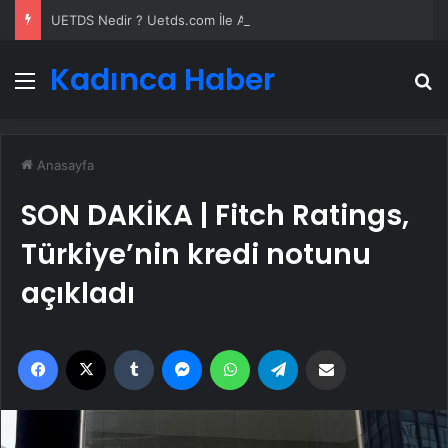
UETDS Nedir ? Uetds.com İle Akıllı Dijital Taşımacılık Yazılımı
Kadınca Haber
Menü
A
Anasayfa
SON DAKİKA | Fitch Ratings,
Türkiye’nin kredi notunu
açıkladı
Facebook
X
Tumblr
Messenger
WhatsApp
Telegram
Email'den paylaş