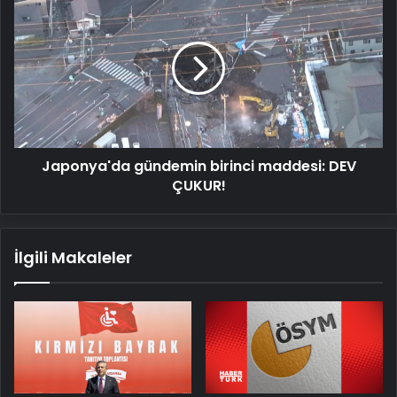
gündemin
birinci
maddesi:
DEV
ÇUKUR!
Japonya'da gündemin birinci maddesi: DEV
ÇUKUR!
İlgili Makaleler