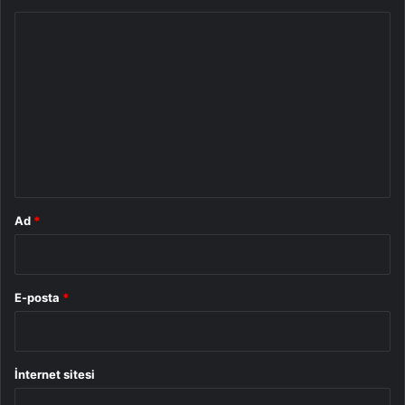
Y
o
r
u
m
*
Ad
*
E-posta
*
İnternet sitesi