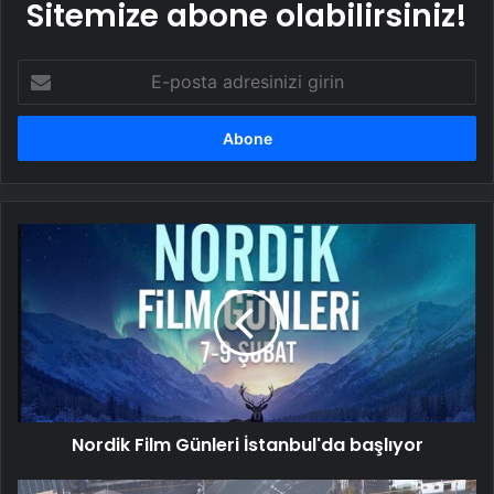
Sitemize abone olabilirsiniz!
E-
posta
adresinizi
girin
Nordik
Film
Günleri
İstanbul'da
başlıyor
Nordik Film Günleri İstanbul'da başlıyor
Japonya'da