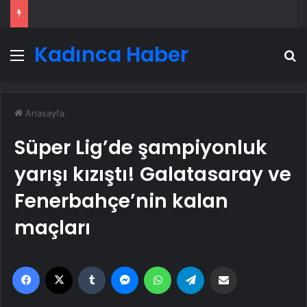
Kadınca Haber
Menü
A
Anasayfa
Süper Lig’de şampiyonluk
yarışı kızıştı! Galatasaray ve
Fenerbahçe’nin kalan
maçları
Facebook
X
Tumblr
Messenger
WhatsApp
Telegram
Email'den paylaş