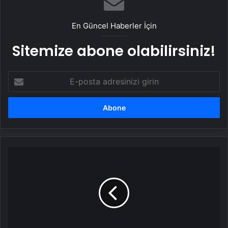
En Güncel Haberler İçin
Sitemize abone olabilirsiniz!
E-
posta
adresinizi
girin
Berke
Özer'e
sürpriz
talip!
Premier
Lig
ekibinden
teklif