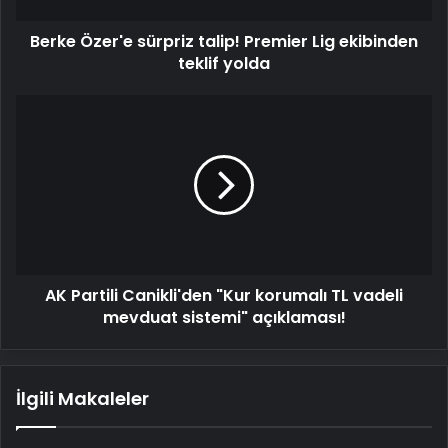
yolda
Berke Özer'e sürpriz talip! Premier Lig ekibinden
teklif yolda
AK
Partili
Canikli'den
"Kur
korumalı
TL
vadeli
mevduat
sistemi"
AK Partili Canikli'den "Kur korumalı TL vadeli
açıklaması!
mevduat sistemi" açıklaması!
İlgili Makaleler