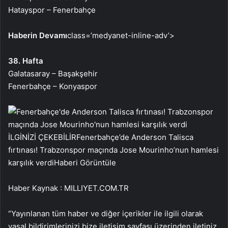
Hatayspor – Fenerbahçe
Haberin Devamı
class=’medyanet-inline-adv’>
38. Hafta
Galatasaray – Başakşehir
Fenerbahçe – Konyaspor
İLGİNİZİ ÇEKEBİLİR
Fenerbahçe’de Anderson Talisca
fırtınası! Trabzonspor maçında Jose Mourinho’nun hamlesi
karşılık verdi
Haberi Görüntüle
Haber Kaynak : MILLIYET.COM.TR
“Yayınlanan tüm haber ve diğer içerikler ile ilgili olarak
yasal bildirimlerinizi bize iletişim sayfası üzerinden iletiniz.