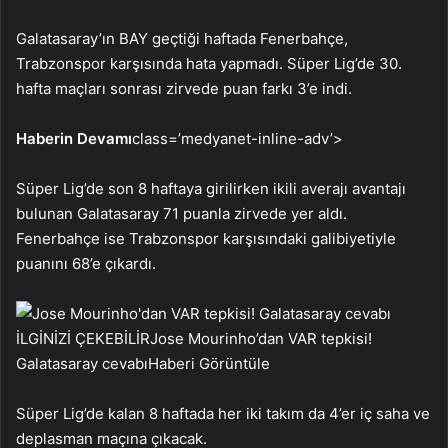
Galatasaray’ın BAY geçtiği haftada Fenerbahçe,
Trabzonspor karşısında hata yapmadı. Süper Lig’de 30.
hafta maçları sonrası zirvede puan farkı 3’e indi.
Haberin Devamı
class=’medyanet-inline-adv’>
Süper Lig’de son 8 haftaya girilirken ikili averajı avantajı
bulunan Galatasaray 71 puanla zirvede yer aldı.
Fenerbahçe ise Trabzonspor karşısındaki galibiyetiyle
puanını 68’e çıkardı.
İLGİNİZİ ÇEKEBİLİR
Jose Mourinho’dan VAR tepkisi!
Galatasaray cevabı
Haberi Görüntüle
Süper Lig’de kalan 8 haftada her iki takım da 4’er iç saha ve
deplasman maçına çıkacak.