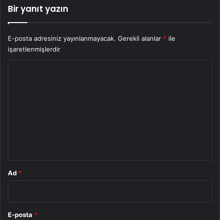
Bir yanıt yazın
E-posta adresiniz yayınlanmayacak.
Gerekli alanlar
*
ile
işaretlenmişlerdir
Y
o
r
u
m
*
Ad
*
E-posta
*