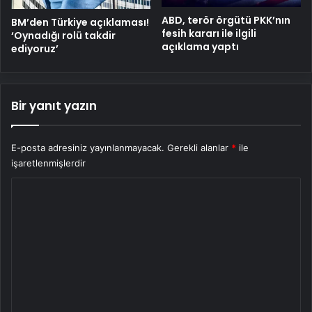
ABD, terör örgütü PKK’nın
BM’den Türkiye açıklaması!
fesih kararı ile ilgili
‘Oynadığı rolü takdir
açıklama yaptı
ediyoruz’
Bir yanıt yazın
E-posta adresiniz yayınlanmayacak.
Gerekli alanlar
*
ile
işaretlenmişlerdir
Y
o
r
u
m
*