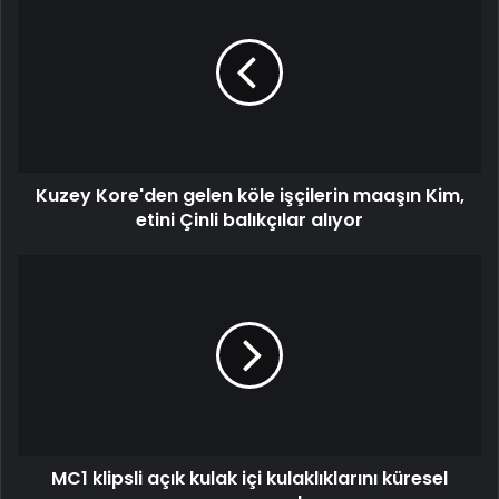
Kore'den
gelen
köle
işçilerin
maaşın
Kim,
etini
Çinli
Kuzey Kore'den gelen köle işçilerin maaşın Kim,
balıkçılar
alıyor
etini Çinli balıkçılar alıyor
MC1
klipsli
açık
kulak
içi
kulaklıklarını
küresel
pazara
sundu
MC1 klipsli açık kulak içi kulaklıklarını küresel