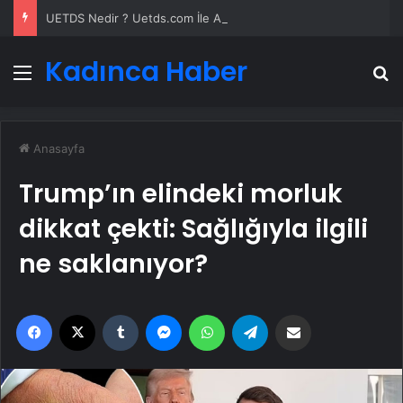
UETDS Nedir ? Uetds.com İle Akıllı Dijital Taşımacılık Yazılımı
Kadınca Haber
Menü
A
Anasayfa
Trump’ın elindeki morluk
dikkat çekti: Sağlığıyla ilgili
ne saklanıyor?
Facebook
X
Tumblr
Messenger
WhatsApp
Telegram
Email'den paylaş