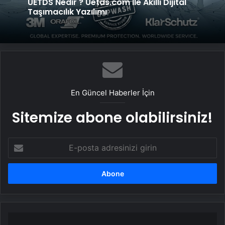
UETDS Nedir ? Uetds.com İle Akıllı Dijital
Taşımacılık Yazılımı
En Güncel Haberler İçin
Sitemize abone olabilirsiniz!
E-
posta
adresinizi
girin
Kuzey