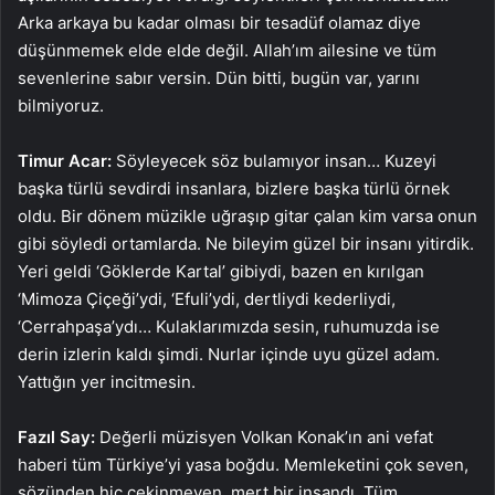
Arka arkaya bu kadar olması bir tesadüf olamaz diye
düşünmemek elde elde değil. Allah’ım ailesine ve tüm
sevenlerine sabır versin. Dün bitti, bugün var, yarını
bilmiyoruz.
Timur Acar:
Söyleyecek söz bulamıyor insan… Kuzeyi
başka türlü sevdirdi insanlara, bizlere başka türlü örnek
oldu. Bir dönem müzikle uğraşıp gitar çalan kim varsa onun
gibi söyledi ortamlarda. Ne bileyim güzel bir insanı yitirdik.
Yeri geldi ‘Göklerde Kartal’ gibiydi, bazen en kırılgan
‘Mimoza Çiçeği’ydi, ‘Efuli’ydi, dertliydi kederliydi,
‘Cerrahpaşa’ydı… Kulaklarımızda sesin, ruhumuzda ise
derin izlerin kaldı şimdi. Nurlar içinde uyu güzel adam.
Yattığın yer incitmesin.
Fazıl Say:
Değerli müzisyen Volkan Konak’ın ani vefat
haberi tüm Türkiye’yi yasa boğdu. Memleketini çok seven,
sözünden hiç çekinmeyen, mert bir insandı. Tüm