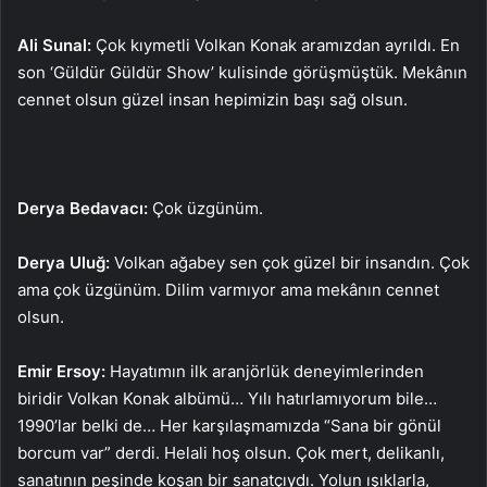
Ali Sunal:
Çok kıymetli Volkan Konak aramızdan ayrıldı. En
son ‘Güldür Güldür Show’ kulisinde görüşmüştük. Mekânın
cennet olsun güzel insan hepimizin başı sağ olsun.
Derya Bedavacı:
Çok üzgünüm.
Derya Uluğ:
Volkan ağabey sen çok güzel bir insandın. Çok
ama çok üzgünüm. Dilim varmıyor ama mekânın cennet
olsun.
Emir Ersoy:
Hayatımın ilk aranjörlük deneyimlerinden
biridir Volkan Konak albümü… Yılı hatırlamıyorum bile…
1990’lar belki de… Her karşılaşmamızda “Sana bir gönül
borcum var” derdi. Helali hoş olsun. Çok mert, delikanlı,
sanatının peşinde koşan bir sanatçıydı. Yolun ışıklarla,