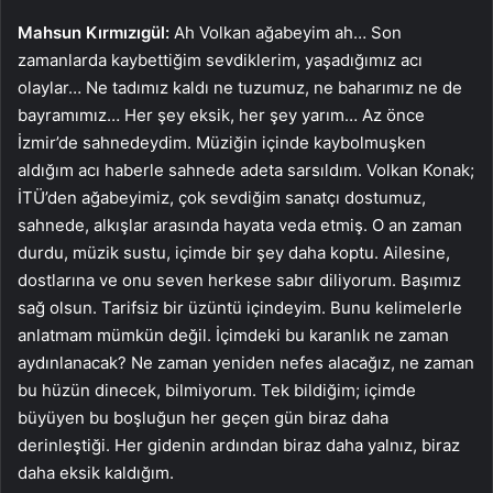
Mahsun Kırmızıgül:
Ah Volkan ağabeyim ah… Son
zamanlarda kaybettiğim sevdiklerim, yaşadığımız acı
olaylar… Ne tadımız kaldı ne tuzumuz, ne baharımız ne de
bayramımız… Her şey eksik, her şey yarım… Az önce
İzmir’de sahnedeydim. Müziğin içinde kaybolmuşken
aldığım acı haberle sahnede adeta sarsıldım. Volkan Konak;
İTÜ’den ağabeyimiz, çok sevdiğim sanatçı dostumuz,
sahnede, alkışlar arasında hayata veda etmiş. O an zaman
durdu, müzik sustu, içimde bir şey daha koptu. Ailesine,
dostlarına ve onu seven herkese sabır diliyorum. Başımız
sağ olsun. Tarifsiz bir üzüntü içindeyim. Bunu kelimelerle
anlatmam mümkün değil. İçimdeki bu karanlık ne zaman
aydınlanacak? Ne zaman yeniden nefes alacağız, ne zaman
bu hüzün dinecek, bilmiyorum. Tek bildiğim; içimde
büyüyen bu boşluğun her geçen gün biraz daha
derinleştiği. Her gidenin ardından biraz daha yalnız, biraz
daha eksik kaldığım.