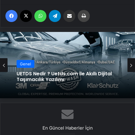
Facebook
X
WhatsApp
Telegram
Email'den paylaş
Yaz
Genel
Yeni Dünya Düzensizliği Çağında Türk Dış
Politikası ve Hakan Fidan Faktörü
En Güncel Haberler İçin