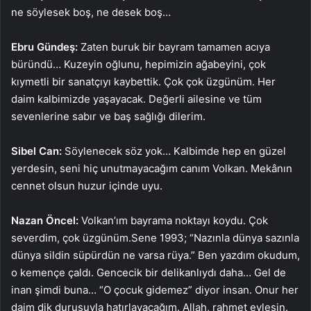
ne söylesek boş, ne desek boş…
Ebru Gündeş:
Zaten buruk bir bayram tamamen acıya
büründü… Kuzeyin oğlunu, hepimizin ağabeyini, çok
kıymetli bir sanatçıyı kaybettik. Çok çok üzgünüm. Her
daim kalbimizde yaşayacak. Değerli ailesine ve tüm
sevenlerine sabır ve baş sağlığı dilerim.
Sibel Can:
Söylenecek söz yok… Kalbimde hep en güzel
yerdesin, seni hiç unutmayacağım canım Volkan. Mekânın
cennet olsun huzur içinde uyu.
Nazan Öncel:
Volkan’ım bayrama noktayı koydu. Çok
severdim, çok üzgünüm.Sene 1993; “Nazınla dünya sazınla
dünya sildin süpürdün ne varsa rüya.” Ben yazdım okudum,
o kemençe çaldı. Gencecik bir delikanlıydı daha… Gel de
inan şimdi buna… “O çocuk gidemez” diyor insan. Onur her
daim dik duruşuyla hatırlayacağım. Allah, rahmet eylesin.