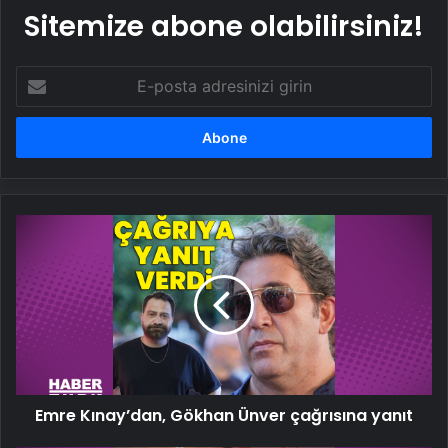
Sitemize abone olabilirsiniz!
E-
posta
adresinizi
girin
Emre
Kınay’dan,
Gökhan
Ünver
çağrısına
yanıt
Emre Kınay’dan, Gökhan Ünver çağrısına yanıt