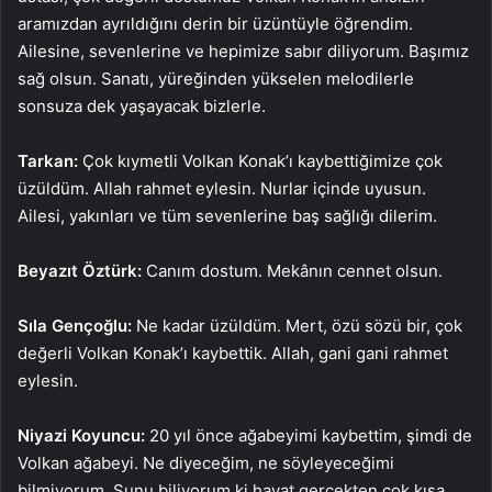
aramızdan ayrıldığını derin bir üzüntüyle öğrendim.
Ailesine, sevenlerine ve hepimize sabır diliyorum. Başımız
sağ olsun. Sanatı, yüreğinden yükselen melodilerle
sonsuza dek yaşayacak bizlerle.
Tarkan:
Çok kıymetli Volkan Konak’ı kaybettiğimize çok
üzüldüm. Allah rahmet eylesin. Nurlar içinde uyusun.
Ailesi, yakınları ve tüm sevenlerine baş sağlığı dilerim.
Beyazıt Öztürk:
Canım dostum. Mekânın cennet olsun.
Sıla Gençoğlu:
Ne kadar üzüldüm. Mert, özü sözü bir, çok
değerli Volkan Konak’ı kaybettik. Allah, gani gani rahmet
eylesin.
Niyazi Koyuncu:
20 yıl önce ağabeyimi kaybettim, şimdi de
Volkan ağabeyi. Ne diyeceğim, ne söyleyeceğimi
bilmiyorum. Şunu biliyorum ki hayat gerçekten çok kısa.