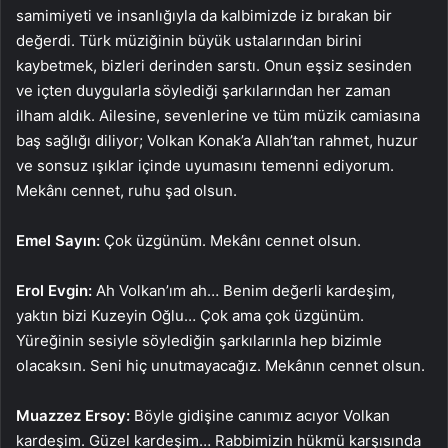
samimiyeti ve insanlığıyla da kalbimizde iz bırakan bir
değerdi. Türk müziğinin büyük ustalarından birini
kaybetmek, bizleri derinden sarstı. Onun eşsiz sesinden
ve içten duygularla söylediği şarkılarından her zaman
ilham aldık. Ailesine, sevenlerine ve tüm müzik camiasına
baş sağlığı diliyor; Volkan Konak’a Allah’tan rahmet, huzur
ve sonsuz ışıklar içinde uyumasını temenni ediyorum.
Mekânı cennet, ruhu şad olsun.
Emel Sayın:
Çok üzgünüm. Mekânı cennet olsun.
Erol Evgin:
Ah Volkan’ım ah… Benim değerli kardeşim,
yaktın bizi Kuzeyin Oğlu… Çok ama çok üzgünüm.
Yüreğinin sesiyle söylediğin şarkılarınla hep bizimle
olacaksın. Seni hiç unutmayacağız. Mekânın cennet olsun.
Muazzez Ersoy:
Böyle gidişine canımız acıyor Volkan
kardeşim. Güzel kardeşim… Rabbimizin hükmü karşısında