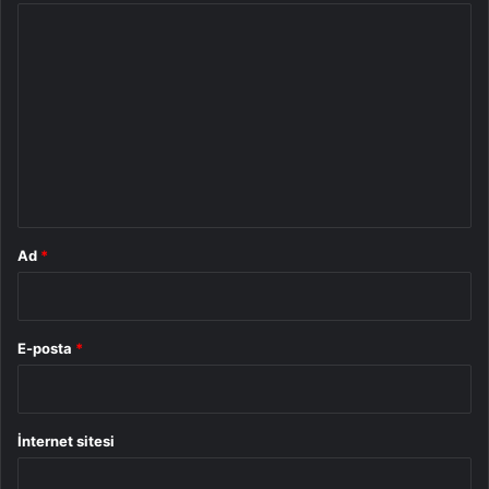
Y
o
r
u
m
*
Ad
*
E-posta
*
İnternet sitesi