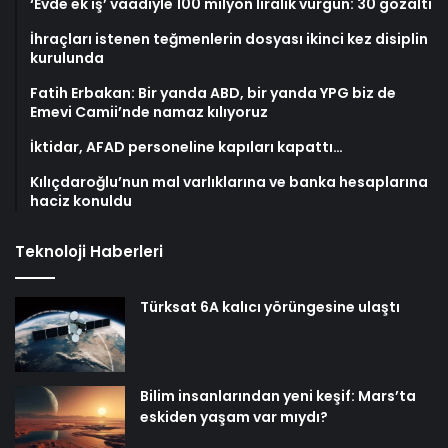
‘Evde ek iş’ vaadiyle 100 milyon liralık vurgun: 30 gözaltı
İhraçları istenen teğmenlerin dosyası ikinci kez disiplin
kurulunda
Fatih Erbakan: Bir yanda ABD, bir yanda YPG biz de
Emevi Camii’nde namaz kılıyoruz
İktidar, AFAD personeline kapıları kapattı…
Kılıçdaroğlu’nun mal varlıklarına ve banka hesaplarına
haciz konuldu
Teknoloji Haberleri
Türksat 6A kalıcı yörüngesine ulaştı
Bilim insanlarından yeni keşif: Mars’ta
eskiden yaşam var mıydı?