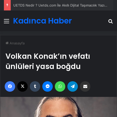
UETDS Nedir ? Uetds.com İle Akıllı Dijital Taşımacılık Yazılımı
Kadınca Haber
Menü
A
Anasayfa
Volkan Konak’ın vefatı
ünlüleri yasa boğdu
Facebook
X
Tumblr
Messenger
WhatsApp
Telegram
Email'den paylaş