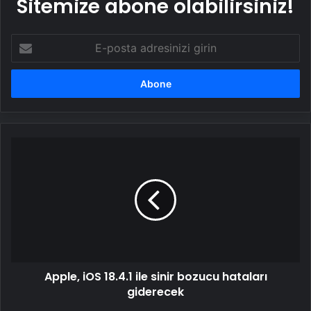
Sitemize abone olabilirsiniz!
E-
posta
adresinizi
girin
Apple,
iOS
18.4.1
ile
sinir
bozucu
hataları
giderecek
Apple, iOS 18.4.1 ile sinir bozucu hataları
giderecek