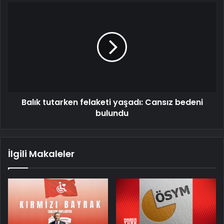
Balık
tutarken
felaketi
yaşadı:
Cansız
bedeni
bulundu
Balık tutarken felaketi yaşadı: Cansız bedeni
bulundu
İlgili Makaleler