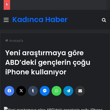
Kadınca Haber
Menü
A
Anasayfa
Yeni araştırmaya göre
ABD’deki gençlerin çoğu
iPhone kullanıyor
Facebook
X
Tumblr
Messenger
WhatsApp
Telegram
Email'den paylaş