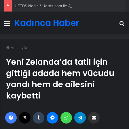
UETDS Nedir ? Uetds.com İle Akıllı Dijital Taşımacılık Yazılımı
Kadınca Haber
Menü
A
Anasayfa
Yeni Zelanda’da tatil için
gittiği adada hem vücudu
yandı hem de ailesini
kaybetti
Facebook
X
Tumblr
Messenger
WhatsApp
Telegram
Email'den paylaş