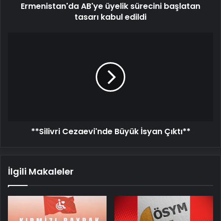
Ermenistan'da AB'ye üyelik sürecini başlatan
tasarı kabul edildi
**Silivri
Cezaevi'nde
Büyük
İsyan
Çıktı**
**Silivri Cezaevi'nde Büyük İsyan Çıktı**
İlgili Makaleler