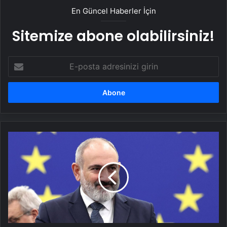
En Güncel Haberler İçin
Sitemize abone olabilirsiniz!
E-
posta
adresinizi
girin
Ermenistan'da
AB'ye
üyelik
sürecini
başlatan
tasarı
kabul
edildi