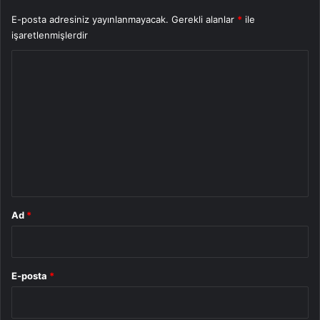
E-posta adresiniz yayınlanmayacak.
Gerekli alanlar
*
ile
işaretlenmişlerdir
Y
o
r
u
m
*
Ad
*
E-posta
*