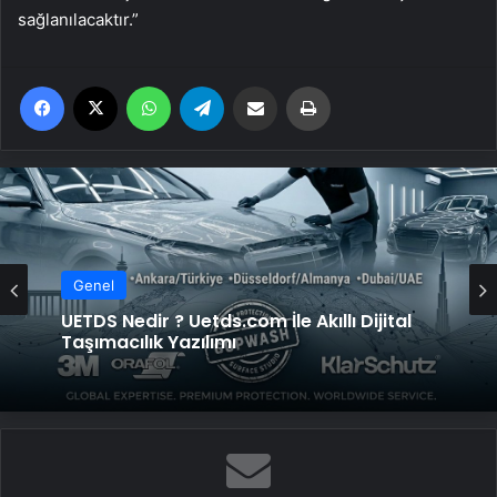
sağlanılacaktır.”
Facebook
X
WhatsApp
Telegram
Email'den paylaş
Yaz
Genel
UETDS Nedir ? Uetds.com İle Akıllı Dijital
Taşımacılık Yazılımı