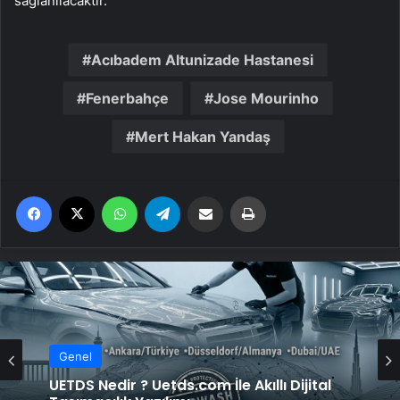
sağlanılacaktır.”
Acıbadem Altunizade Hastanesi
Fenerbahçe
Jose Mourinho
Mert Hakan Yandaş
Facebook
X
WhatsApp
Telegram
Email'den paylaş
Yaz
Genel
Genel
Yeni Dünya Düzensizliği Çağında Türk Dış