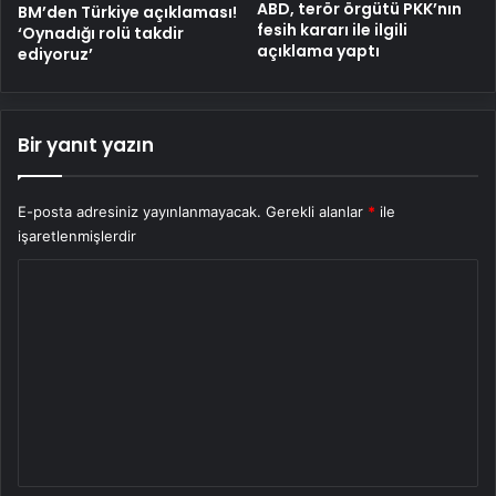
ABD, terör örgütü PKK’nın
BM’den Türkiye açıklaması!
fesih kararı ile ilgili
‘Oynadığı rolü takdir
açıklama yaptı
ediyoruz’
Bir yanıt yazın
E-posta adresiniz yayınlanmayacak.
Gerekli alanlar
*
ile
işaretlenmişlerdir
Y
o
r
u
m
*