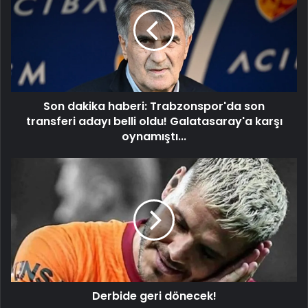
haberi:
Trabzonspor'da
son
transferi
adayı
belli
oldu!
Son dakika haberi: Trabzonspor'da son
Galatasaray'a
karşı
transferi adayı belli oldu! Galatasaray'a karşı
oynamıştı...
oynamıştı...
Derbide
geri
dönecek!
Derbide geri dönecek!