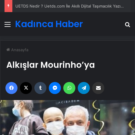
UETDS Nedir ? Uetds.com İle Akıllı Dijital Taşımacılık Yazılımı
Kadınca Haber
Menü
A
Anasayfa
Alkışlar Mourinho’ya
Facebook
X
Tumblr
Messenger
WhatsApp
Telegram
Email'den paylaş