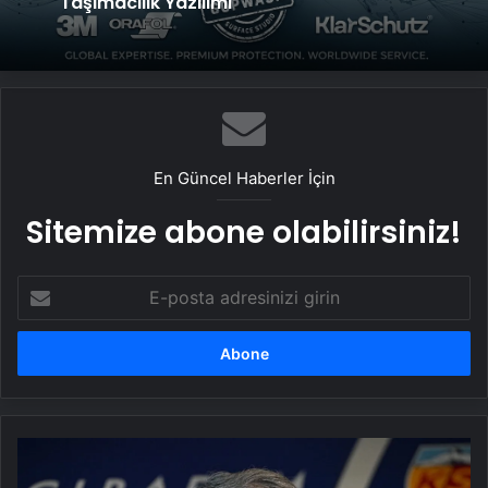
Politikası ve Hakan Fidan Faktörü
UETDS Nedir ? Uetds.com İle Akıllı Dijital
Taşımacılık Yazılımı
En Güncel Haberler İçin
Sitemize abone olabilirsiniz!
E-
posta
adresinizi
girin
Son
dakika