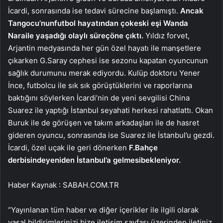
İcardi, sonrasında ise tedavi sürecine başlamıştı.
Ancak
Tangocu’nun
futbol hayatından çok
eski eşi Wanda
Nara
ile yaşadığı olaylı süreç
öne çıktı.
Yıldız forvet,
Arjantin medyasında her gün özel hayatı ile manşetlere
çıkarken G.Saray cephesi ise sezonu kapatan oyuncunun
sağlık durumunu merak ediyordu. Kulüp doktoru Yener
İnce, futbolcu ile sık sık görüştüklerini ve raporlarına
baktığını söylerken İcardi’nin de yeni sevgilisi China
Suarez ile yaptığı İstanbul seyahati herkesi rahatlattı. Okan
Buruk ile de görüşen ve takım arkadaşları ile de hasret
gideren oyuncu, sonrasında ise Suarez ile İstanbul’u gezdi.
İcardi, özel uçak ile geri dönerken
F.Bahçe
derbisinde
yeniden İstanbul’a gelmesi
bekleniyor.
Haber Kaynak : SABAH.COM.TR
“Yayınlanan tüm haber ve diğer içerikler ile ilgili olarak
yasal bildirimlerinizi bize iletişim sayfası üzerinden iletiniz.