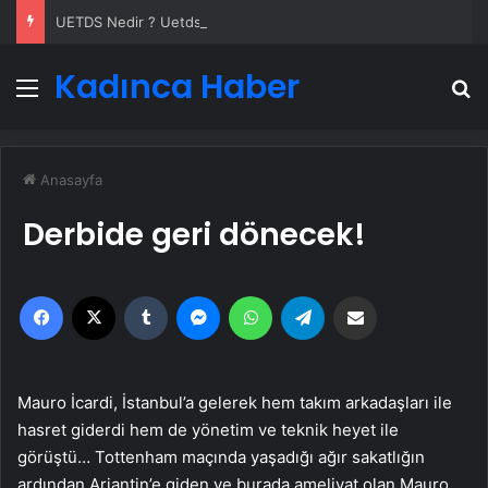
UETDS Nedir ? Uetds.com İle Akıllı Dijital Taşımacılık Yazılımı
Kadınca Haber
Menü
A
Anasayfa
Derbide geri dönecek!
Facebook
X
Tumblr
Messenger
WhatsApp
Telegram
Email'den paylaş
Mauro İcardi, İstanbul’a gelerek hem takım arkadaşları ile
hasret giderdi hem de yönetim ve teknik heyet ile
görüştü… Tottenham maçında yaşadığı ağır sakatlığın
ardından Arjantin’e giden ve burada ameliyat olan Mauro