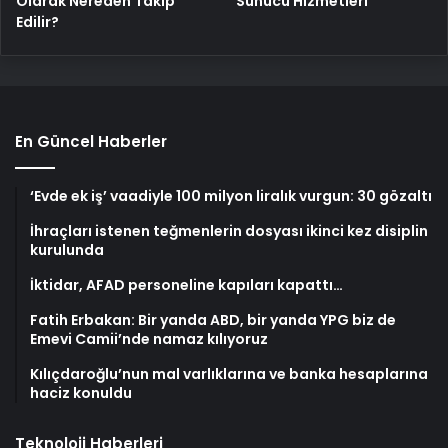
Olarak Nereden Takip
Sunucu Hizmetleri
Edilir?
En Güncel Haberler
‘Evde ek iş’ vaadiyle 100 milyon liralık vurgun: 30 gözaltı
İhraçları istenen teğmenlerin dosyası ikinci kez disiplin
kurulunda
İktidar, AFAD personeline kapıları kapattı…
Fatih Erbakan: Bir yanda ABD, bir yanda YPG biz de
Emevi Camii’nde namaz kılıyoruz
Kılıçdaroğlu’nun mal varlıklarına ve banka hesaplarına
haciz konuldu
Teknoloji Haberleri