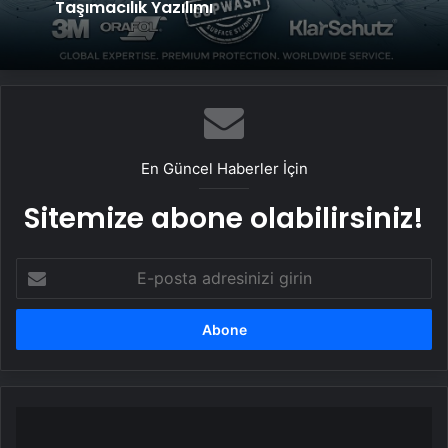
Taşımacılık Yazılımı
En Güncel Haberler İçin
Sitemize abone olabilirsiniz!
E-
posta
adresinizi
girin
Alkışlar
Mourinho’ya