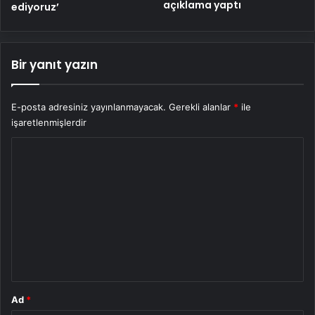
açıklama yaptı
ediyoruz’
Bir yanıt yazın
E-posta adresiniz yayınlanmayacak.
Gerekli alanlar
*
ile
işaretlenmişlerdir
Y
o
r
u
m
*
Ad
*