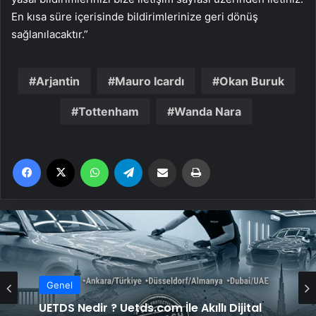
En kısa süre içerisinde bildirimlerinize geri dönüş
sağlanılacaktır.”
Arjantin
Mauro Icardı
Okan Buruk
Tottenham
Wanda Nara
Facebook
X
WhatsApp
Telegram
Email'den paylaş
Yaz
Genel
UETDS Nedir ? Uetds.com İle Akıllı Dijital