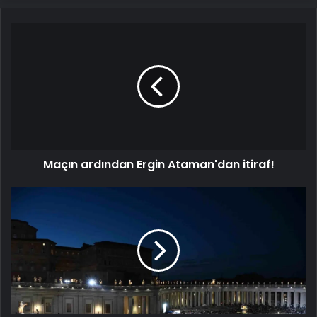
Maçın
ardından
Ergin
Ataman'dan
itiraf!
Maçın ardından Ergin Ataman'dan itiraf!
Yeni
Papa
Seçiminde
İlk
Oylama
Başarısız