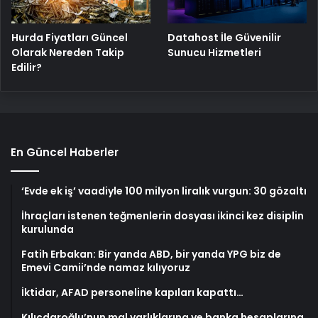
Hurda Fiyatları Güncel
Datahost İle Güvenilir
Olarak Nereden Takip
Sunucu Hizmetleri
Edilir?
En Güncel Haberler
‘Evde ek iş’ vaadiyle 100 milyon liralık vurgun: 30 gözaltı
İhraçları istenen teğmenlerin dosyası ikinci kez disiplin
kurulunda
Fatih Erbakan: Bir yanda ABD, bir yanda YPG biz de
Emevi Camii’nde namaz kılıyoruz
İktidar, AFAD personeline kapıları kapattı…
Kılıçdaroğlu’nun mal varlıklarına ve banka hesaplarına