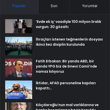
Popüler
Son
Yorumlar
‘Evde ek iş’ vaadiyle 100 milyon liralık
vurgun: 30 gözaltı
İhraçları istenen teğmenlerin dosyası
ikinci kez disiplin kurulunda
Fatih Erbakan: Bir yanda ABD, bir
yanda YPG biz de Emevi Camii’nde
namaz kılıyoruz
İktidar, AFAD personeline kapıları
kapattı…
Kılıçdaroğlu’nun mal varlıklarına ve
banka hesaplarına haciz konuldu