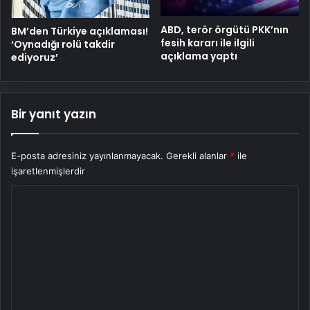
ABD, terör örgütü PKK’nın
BM’den Türkiye açıklaması!
fesih kararı ile ilgili
‘Oynadığı rolü takdir
açıklama yaptı
ediyoruz’
Bir yanıt yazın
E-posta adresiniz yayınlanmayacak.
Gerekli alanlar
*
ile
işaretlenmişlerdir
Y
o
r
u
m
*