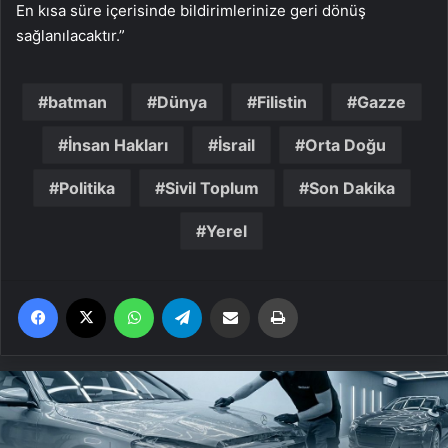
En kısa süre içerisinde bildirimlerinize geri dönüş
sağlanılacaktır.”
batman
Dünya
Filistin
Gazze
İnsan Hakları
İsrail
Orta Doğu
Politika
Sivil Toplum
Son Dakika
Yerel
Facebook
X
WhatsApp
Telegram
Email'den paylaş
Yaz