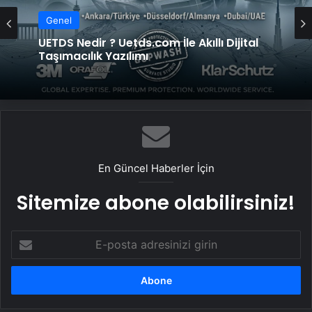
Genel
UETDS Nedir ? Uetds.com İle Akıllı Dijital
Taşımacılık Yazılımı
En Güncel Haberler İçin
Sitemize abone olabilirsiniz!
E-
posta
adresinizi
girin