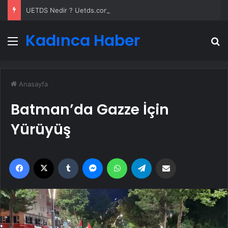
UETDS Nedir ? Uetds.com İle Akıllı Dijital Taşımacılık Yazılımı
Kadınca Haber
Menü
A
Anasayfa
Batman’da Gazze İçin
Yürüyüş
Facebook
X
Tumblr
Messenger
WhatsApp
Telegram
Email'den paylaş