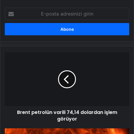
E-
posta
adresinizi
girin
Brent
petrolün
varili
74,14
dolardan
işlem
görüyor
Brent petrolün varili 74,14 dolardan işlem
görüyor
NASA'nın