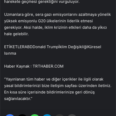
harekete geçmesi gerektiğini vurguluyor.
Uzmanlara göre, sera gazı emisyonlarını azaltmaya yönelik
yüksek emisyonlu G20 ülkelerinin liderlik etmesi
gerekiyor. Aksi halde, iklim krizinin etkileri daha da yíkıcı
hale gelebilir.
ETİKETLERABDDonald Trumpİklim DeğişikliğiKüresel
Isınma
Haber Kaynak : TRTHABER.COM
“Yayınlanan tüm haber ve diğer içerikler ile ilgili olarak
yasal bildirimlerinizi bize iletişim sayfası üzerinden iletiniz.
En kısa süre içerisinde bildirimlerinize geri dönüş
sağlanılacaktır.”
Facebook
X
WhatsApp
Telegram
Email'den paylaş
Yaz