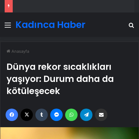
Kadınca Haber
Menü
A
Anasayfa
Dünya rekor sıcaklıkları
yaşıyor: Durum daha da
kötüleşecek
Facebook
X
Tumblr
Messenger
WhatsApp
Telegram
Email'den paylaş