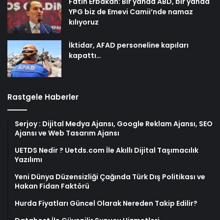
Fatih Erbakan: Bir yanda ABD, bir yanda
YPG biz de Emevi Camii’nde namaz
kılıyoruz
İktidar, AFAD personeline kapıları
kapattı…
Rastgele Haberler
Serjoy : Dijital Medya Ajansı, Google Reklam Ajansı, SEO
Ajansı ve Web Tasarım Ajansı
UETDS Nedir ? Uetds.com İle Akıllı Dijital Taşımacılık
Yazılımı
Yeni Dünya Düzensizliği Çağında Türk Dış Politikası ve
Hakan Fidan Faktörü
Hurda Fiyatları Güncel Olarak Nereden Takip Edilir?