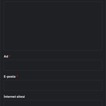
Y
o
r
u
m
*
Ad
*
E-posta
*
İnternet sitesi