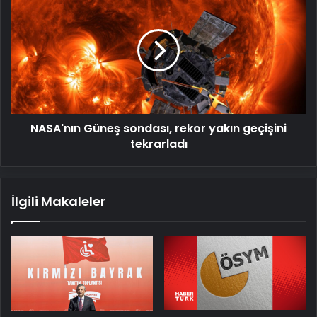
Güneş
sondası,
rekor
yakın
geçişini
tekrarladı
NASA'nın Güneş sondası, rekor yakın geçişini
tekrarladı
İlgili Makaleler