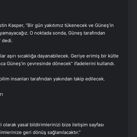
tin Kasper, “Bir gün yakıtımız tükenecek ve Güneş’in
yamayacağız. O noktada sonda, Güneş tarafından
 dedi.
‘Evde ek iş’ vaadiyle 100 milyon liralık
ar aşırı sıcaklığa dayanabilecek. Geriye erimiş bir kütle
vurgun: 30 gözaltı
unca Güneş’in çevresinde dönecek” ifadelerini kullandı.
bilim insanları tarafından yakından takip edilecek.
Engelliler görüşülecekti, yeter sayısı
bulunamadı
rı
DEM Partili Bakırhan: 1071’de
kurduğumuz kader ortaklığı
güncelleniyor
i olarak yasal bildirimlerinizi bize iletişim sayfası
rimlerinize geri dönüş sağlanılacaktır.”
Hatay’da orman yangını çıktı