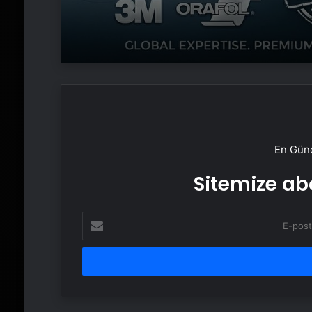
En Günc
Sitemize abo
E-
posta
adresinizi
girin