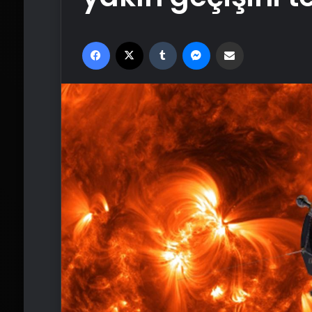
Facebook
X
Tumblr
Messenger
Email'den paylaş