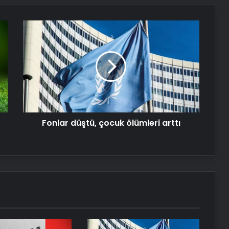
Fonlar
Boşanma aşamasındaydı… Damat
düştü,
dehşeti!
çocuk
ölümleri
arttı
Serjoy : Dijital Medya Ajansı, Google
Reklam Ajansı, SEO Ajansı ve Web
Tasarım Ajansı
UETDS Nedir ? Uetds.com İle Akıllı
Fonlar düştü, çocuk ölümleri arttı
Dijital Taşımacılık Yazılımı
Yeni Dünya Düzensizliği Çağında
Türk Dış Politikası ve Hakan Fidan
Faktörü
Hurda Fiyatları Güncel Olarak
Nereden Takip Edilir?