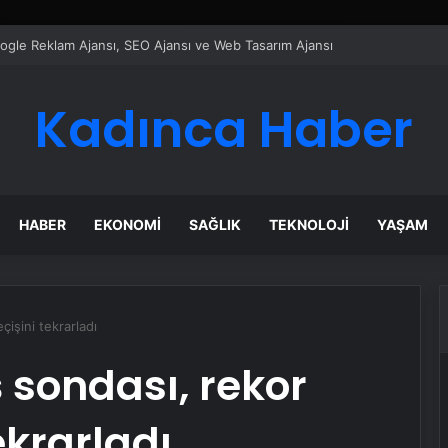
ı Dijital Taşımacılık Yazılımı
Kadınca Haber
HABER
EKONOMI
SAĞLIK
TEKNOLOJI
YAŞAM
işini tekrarladı
sondası, rekor
ekrarladı