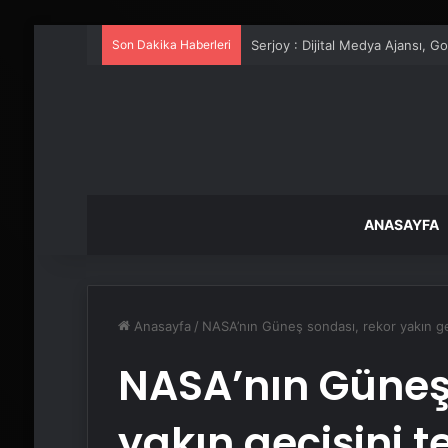
Son Dakika Haberleri
UETDS Nedir ? Uetds.com İle Akıll
ANASAYFA
Anasayfa
/
NASA’nın Güneş sondası, rekor yakın geç
NASA’nın Güneş 
yakın geçişini t