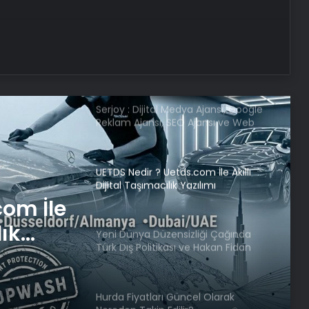
Boşanma aşamasındaydı… Damat
dehşeti!
Serjoy : Dijital Medya Ajansı, Google
Reklam Ajansı, SEO Ajansı ve Web
Tasarım Ajansı
UETDS Nedir ? Uetds.com İle Akıllı
Dijital Taşımacılık Yazılımı
com İle
lık
Yeni Dünya Düzensizliği Çağında
Türk Dış Politikası ve Hakan Fidan
Faktörü
Hurda Fiyatları Güncel Olarak