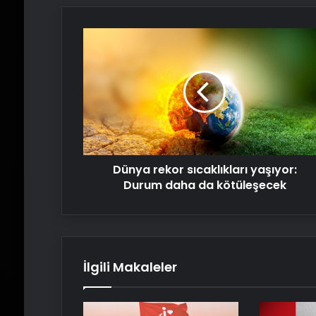
Dünya
rekor
sıcaklıkları
yaşıyor:
Durum
daha
da
kötüleşecek
Dünya rekor sıcaklıkları yaşıyor:
Durum daha da kötüleşecek
İlgili Makaleler