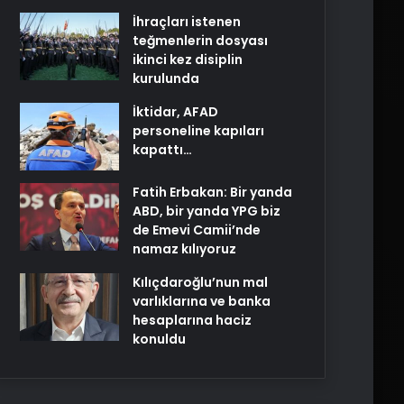
İhraçları istenen
teğmenlerin dosyası
ikinci kez disiplin
kurulunda
İktidar, AFAD
personeline kapıları
kapattı…
Fatih Erbakan: Bir yanda
ABD, bir yanda YPG biz
de Emevi Camii’nde
namaz kılıyoruz
Kılıçdaroğlu’nun mal
varlıklarına ve banka
hesaplarına haciz
konuldu