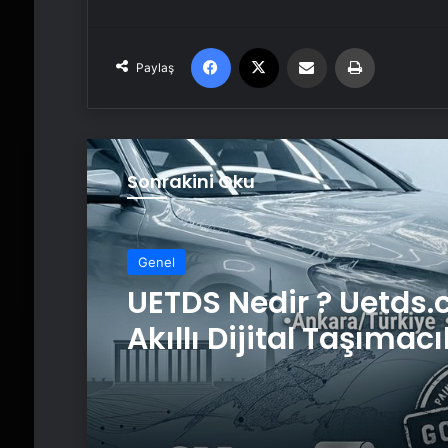
Facebook
X
Email'den paylaş
Yaz
Paylaş
Sonrakini Oku
Genel
UETDS Nedir ? Uetds.
Akıllı Dijital Taşımacı
Yazılımı