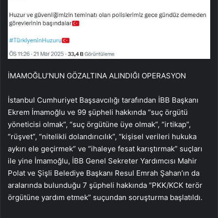
İMAMOĞLU’NUN GÖZALTINA ALINDIĞI OPERASYON
İstanbul Cumhuriyet Başsavcılığı tarafından İBB Başkanı
Ekrem İmamoğlu ve 99 şüpheli hakkında “suç örgütü
yöneticisi olmak”, “suç örgütüne üye olmak”, “irtikap”,
“rüşvet”, “nitelikli dolandırıcılık”, “kişisel verileri hukuka
aykırı ele geçirmek” ve “ihaleye fesat karıştırmak” suçları
ile yine İmamoğlu, İBB Genel Sekreter Yardımcısı Mahir
Polat ve Şişli Belediye Başkanı Resul Emrah Şahan’ın da
aralarında bulunduğu 7 şüpheli hakkında “PKK/KCK terör
örgütüne yardım etmek” suçundan soruşturma başlatıldı.