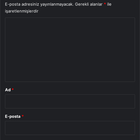
E-posta adresiniz yayınlanmayacak.
Gerekli alanlar
*
ile
işaretlenmişlerdir
Y
o
r
u
m
*
Ad
*
E-posta
*