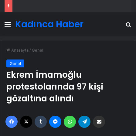
Kadınca Haber
Menü
A
Anasayfa
/
Genel
Genel
Ekrem İmamoğlu
protestolarında 97 kişi
gözaltına alındı
Facebook
X
Tumblr
Messenger
WhatsApp
Telegram
Email'den paylaş