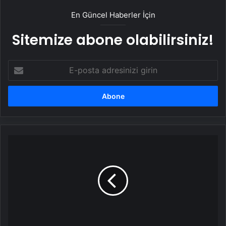
En Güncel Haberler İçin
Sitemize abone olabilirsiniz!
E-
posta
adresinizi
girin
İskenderun'da
Silahlı
Tehdit
Operasyonu