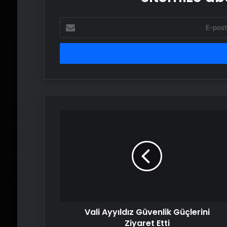
E-
posta
adresinizi
girin
Vali
Ayyıldız
Güvenlik
Güçlerini
Ziyaret
Etti
Vali Ayyıldız Güvenlik Güçlerini
Ziyaret Etti